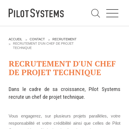
N
a
v
i
g
a
t
i
C
o
h
n
e
DÉV WEB
TECHNOLOGIES
r
V
ACCUEIL
CONTACT
RECRUTEMENT
c
O
RECRUTEMENT D'UN CHEF DE PROJET
h
U
TECHNIQUE
e
PRESTATIONS
PYTHON
S
r
p
Ê
a
RECRUTEMENT D'UN CHEF
T
Audit
Le langage Python
r
E
DE PROJET TECHNIQUE
S
Expression de besoins
Le framework Django
I
C
Développement
Le serveur d'applications
I
d'applications
Zope
Dans le cadre de sa croissance, Pilot Systems
:
Optimisations et tunning
recrute un chef de projet technique.
Support et Assistance
GESTION DE CONTENU
Formations
Plone
Vous engagerez, sur plusieurs projets parallèles, votre
Gestion de contenu
Zinnia
responsabilité et votre crédibilité ainsi que celles de Pilot
Mobilité