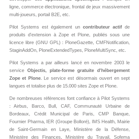
- RSE
ligne, commerce électronique, frontal de jeux massivement
Solutions Collaboratives
multi-joueurs, portail B2E, etc.
Pilot Systems est également un
contributeur actif
de
EMAILING
produits d'extension à Zope et Plone, publiés sous une
licence libre (GNU GPL) : PloneGazette, CMFNotification,
GESTION DES TEMPS
StaginAddOn, PloneExtendedTypes, PloneMultiSync, etc.
Pilot Systems a par ailleurs lancé en novembre 2003 le
service
Objectis, plate-forme gratuite d'hébergement
Zope et Plone
. Le service est désormais ouvert en sept
langues et totalise plus de 15.000 sites Zope et Plone.
De nombreuses références font confiance à Pilot Systems
: Airbus, Barco, Bull, CAF, Communauté Urbaine de
Bordeaux, Crédit Municipal de Paris, CMP Banque,
Fournier Pharma, IER (Groupe Bolloré), IMS Health, Mairie
de Saint-Germain en Laye, Ministère de la Défense,
Ministère des Finances, Ministère du Travail, Sofema