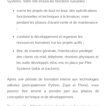
Systems. Votre rôle inclura les fonctions suivantes :
Wordpress
Webdesign - UX
suivre les projets de bout en bout, des spécifications
fonctionnelles et techniques à la livraison, voire
CLOUD
DÉMARCHE DEVOPS
pendant les phases d'avant-vente et de maintenance
Chef
;
MÉTHODOLOGIE AGILE
CloudStack
conduire le développement et organiser les
Docker
ressources humaines sur les projets actifs ;
OpenStack
TRANSFO DIGITALE
être, de manière générale, l'interlocuteur privilégié
Puppet
des clients via mail, téléphone, réunions physiques et
CONCEPTS
Xen Project
les outils développés et/ou mis en place par Pilot
Prestations
Systems (wikis et trackers).
Cas d'usages
Après une période de formation interne aux technologies
RÉFÉRENCES
utilisées (principalement Python, Zope et Plone), vous
CLOUD BROKER
pourrez être amené à prendre part aux phases de
Application collaborative
conception technique et de développement.
eSanté
Business model
Dév Django eCommerce