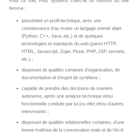
Cloud broker
Pour ce rôle, Pilot Systems cherche un homme ou une
femme :
Applications métier
Prestations
Dév Django social
Pour Qui ?
possédant un profil technique, avec une
Intranet métier
Workshop Cloud
connaissance d'au moins un langage orienté objet
(Python, C++, Java, etc.) et de quelques
TMA Plone
Virtualisation
technologies et standards du web (parmi HTTP,
Dév Django SI
Support et Assistance
HTML, Javascript, Zope, Plone, PHP, JSP, servlets,
Nouveau site Web
Migration
etc.) ;
Externalisation Cloud
Formation
disposant de qualités certaines d'organisation, de
Intranet collectivité
documentation et d'esprit de synthèse ;
Refonte Web
capable de prendre des décisions de manière
Serveur de messagerie
CLOUD
autonome, après une analyse technique et/ou
TMA Intranet
fonctionnelle conduite par lui (ou elle) et/ou d'autres
VOTRE CLOUD PRIVÉ
SSO applicatifs métier
intervenants ;
INFOGÉRÉ
disposant de qualités relationnelles certaines, d'une
L’OFFRE CLOUD INFOGÉRÉ
bonne maîtrise de la conversation orale et de l'écrit.
CONTACT