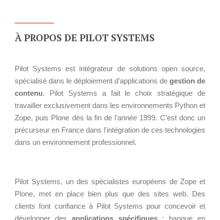
TARIFS D'HÉBERGEMENT
NOUS TROUVER
INFRASTRUCTURE
RECRUTEMENT
D'HÉBERGEMENT
À PROPOS DE PILOT SYSTEMS
Notre infrastructure DevOps
Services d’hébergement
ACTU
Pilot Systems est intégrateur de solutions open source,
Politique de sauvegarde
spécialisé dans le déploiement d'applications de
gestion de
ACTU CLOUD
contenu
. Pilot Systems a fait le choix stratégique de
travailler exclusivement dans les environnements Python et
ACTU TRANSFORMATION
SLA ET GARANTIES DE
DIGITALE
Zope, puis Plone dès la fin de l'année 1999. C'est donc un
SERVICES
précurseur en France dans l'intégration de ces technologies
ACTU PILOT SYSTEMS
dans un environnement professionnel.
ACTU COMMUNAUTÉ
SOLUTIONS
WEB
Pilot Systems, un des spécialistes européens de Zope et
Plone, met en place bien plus que des sites web. Des
EVÉNEMENTS
INTRANET
clients font confiance à Pilot Systems pour concevoir et
Réseaux Sociaux d'Entreprise
développer des
applications spécifiques
: banque en