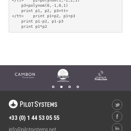
</tt>    p2=polynom(1,-2,2,1)

    p3=polynom(0,-1,0,1)

    print p1, p2, p3<tt>

</tt>    print p1+p2, p1+p3

    print p1-p2, p1-p3

+33 (0) 1 44 53 05 55
info@pilotsystems.net