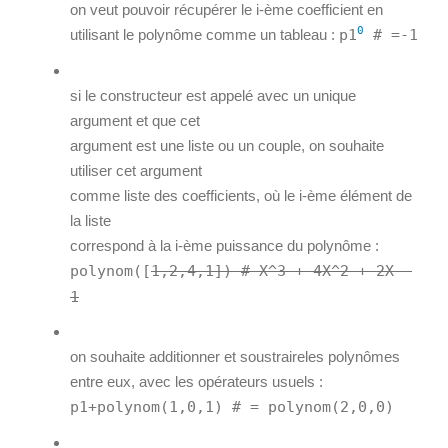
on veut pouvoir récupérer le i-ème coefficient en
0
utilisant le polynôme comme un tableau :
p1
# =-1
si le constructeur est appelé avec un unique
argument et que cet
argument est une liste ou un couple, on souhaite
utiliser cet argument
comme liste des coefficients, où le i-ème élément de
la liste
correspond à la i-ème puissance du polynôme :
polynom([
1,2,4,1]) # X^3 + 4X^2 + 2X –
1
on souhaite additionner et soustraireles polynômes
entre eux, avec les opérateurs usuels :
p1+polynom(1,0,1) # = polynom(2,0,0)