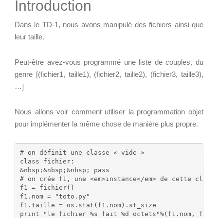
Introduction
Wordpress
Webdesign - UX
Dans le TD-1, nous avons manipulé des fichiers ainsi que
CLOUD
leur taille.
DÉMARCHE DEVOPS
Chef
Peut-être avez-vous programmé une liste de couples, du
MÉTHODOLOGIE AGILE
CloudStack
genre [(fichier1, taille1), (fichier2, taille2), (fichier3, taille3),
Docker
…]
OpenStack
TRANSFO DIGITALE
Nous allons voir comment utiliser la programmation objet
Puppet
CONCEPTS
pour implémenter la même chose de manière plus propre.
Xen Project
Prestations
# on définit une classe « vide »

Cas d'usages
class fichier:

&nbsp;&nbsp;&nbsp; pass

RÉFÉRENCES
# on crée f1, une <em>instance</em> de cette classe
CLOUD BROKER
f1 = fichier()

Application collaborative
f1.nom = "toto.py"

eSanté
Business model
f1.taille = os.stat(f1.nom).st_size

Dév Django eCommerce