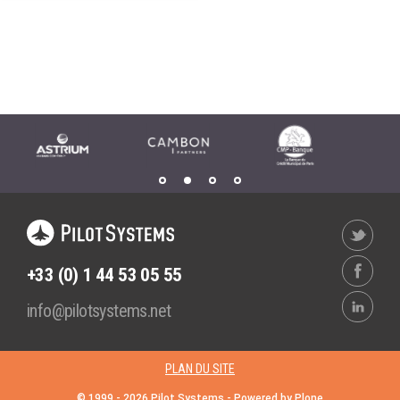
Wordpress
Webdesign - UX
CLOUD
DÉMARCHE DEVOPS
Chef
MÉTHODOLOGIE AGILE
CloudStack
Docker
TRANSFO DIGITALE
OpenStack
CONCEPTS
Puppet
Xen Project
Prestations
Cas d'usages
+33 (0) 1 44 53 05 55
RÉFÉRENCES
info@pilotsystems.net
CLOUD BROKER
Application collaborative
eSanté
Business model
PLAN DU SITE
Dév Django eCommerce
Cloud broker
© 1999 -
2026
Pilot Systems - Powered by
Plone