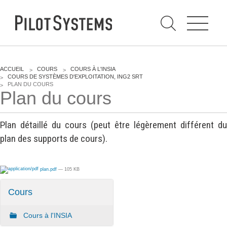
N
a
v
i
g
a
t
i
C
o
h
n
e
DÉV WEB
TECHNOLOGIES
r
V
ACCUEIL
COURS
COURS À L'INSIA
c
O
COURS DE SYSTÈMES D'EXPLOITATION, ING2 SRT
h
U
PLAN DU COURS
e
PRESTATIONS
PYTHON
Plan du cours
S
r
p
Ê
a
T
Audit
Le langage Python
r
E
S
Plan détaillé du cours (peut être légèrement différent du
Expression de besoins
Le framework Django
I
plan des supports de cours).
C
Développement
Le serveur d'applications
I
d'applications
Zope
:
Optimisations et tunning
plan.pdf
— 105 KB
Support et Assistance
GESTION DE CONTENU
Cours
Formations
Plone
Gestion de contenu
Cours à l'INSIA
Zinnia
Mobilité