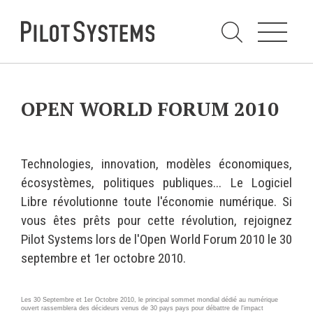
N
a
v
i
g
a
t
i
C
o
h
n
e
DÉV WEB
TECHNOLOGIES
r
OPEN WORLD FORUM 2010
c
h
e
PRESTATIONS
PYTHON
r
p
a
Audit
Le langage Python
r
Technologies, innovation, modèles économiques,
Expression de besoins
Le framework Django
écosystèmes, politiques publiques... Le Logiciel
Développement
Le serveur d'applications
Libre révolutionne toute l'économie numérique. Si
d'applications
Zope
vous êtes prêts pour cette révolution, rejoignez
Optimisations et tunning
Pilot Systems lors de l'Open World Forum 2010 le 30
Support et Assistance
GESTION DE CONTENU
septembre et 1er octobre 2010.
Formations
Plone
Gestion de contenu
Zinnia
Les 30 Septembre et 1er Octobre 2010, le principal sommet mondial dédié au numérique
Mobilité
ouvert rassemblera des décideurs venus de 30 pays pays pour débattre de l'impact