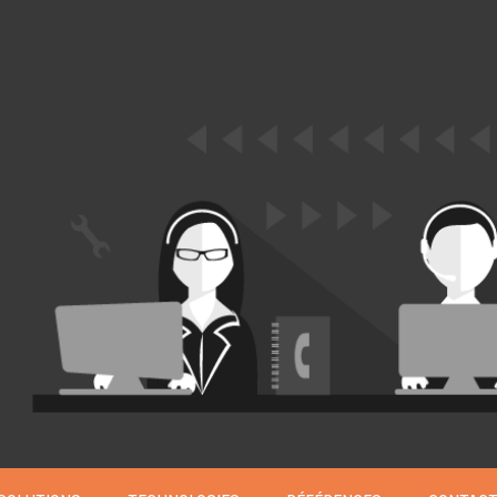
GESTION DE CONTENU
Plone
Zinnia
Wordpress
CLOUD
Chef
CloudStack
Docker
OpenStack
Puppet
Xen Project