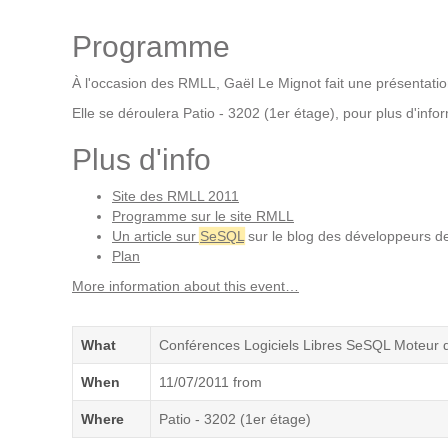
Formations
Programme
Gestion de contenu
Mobilité
À l'occasion des RMLL, Gaël Le Mignot fait une présentatio
Webdesign - UX
Elle se déroulera
Patio - 3202 (1er étage), pour plus d'infor
Plus d'info
DÉMARCHE DEVOPS
Site des RMLL 2011
Programme sur le site RMLL
MÉTHODOLOGIE AGILE
Un article sur
SeSQL
sur le blog des développeurs de
Plan
TRANSFO DIGITALE
More information about this event…
Des méthodes et des outils pour réussir votre
What
Conférences Logiciels Libres SeSQL Moteur d
transformation digitale
When
11/07/2011
from
Where
CONCEPTS
Patio - 3202 (1er étage)