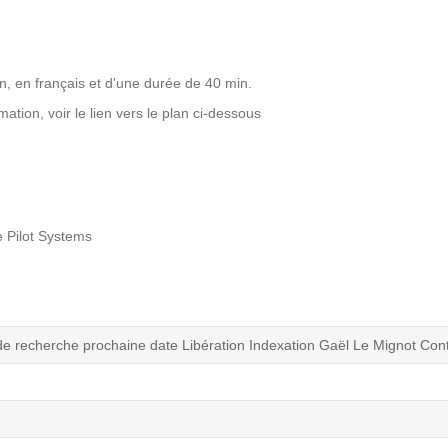
Notre infrastructure DevOps
Services d’hébergement
Politique de sauvegarde
n, en français et d'une durée de 40 min.
mation, voir le lien vers le plan ci-dessous
SLA ET GARANTIES DE SERVICES
SOLUTIONS
 Pilot Systems
Découvrez nos solutions pour le web, la collaboration
ou les applicatifs spécifiques
WEB
e recherche prochaine date Libération Indexation Gaël Le Mignot Con
INTRANET
Réseaux Sociaux d'Entreprise - RSE