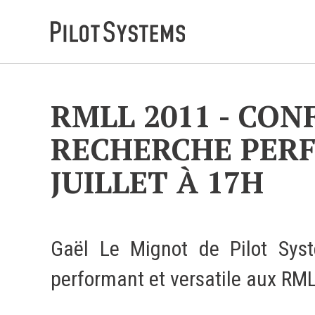
DÉV WEB
RMLL 2011 - CON
Accompagnement personnalisé pour choisir &
RECHERCHE PERF
déployer des solutions web adaptées à vos projets
JUILLET À 17H
PRESTATIONS
Audit
Expression de besoins
Gaël Le Mignot de Pilot Sys
Développement d'applications
performant et versatile aux RM
Optimisations et tunning
Support et Assistance