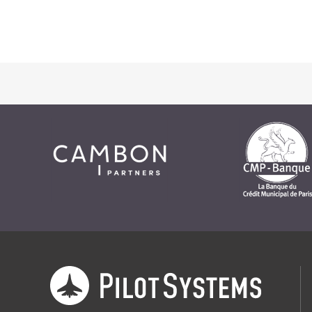
Prestations
Cas d'usages
CLOUD BROKER
Business model
Cloud broker
Prestations
Pour Qui ?
Workshop Cloud
Virtualisation
Support et Assistance
Migration
Formation