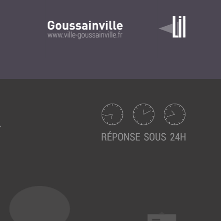
Intranet collectivité
Refonte Web
Serveur de messagerie
TMA Intranet
SSO applicatifs métier
CONTACT
Une question ? Nous vous répondrons dans les plus
brefs délais.
NOUS TROUVER
RECRUTEMENT
ACTU