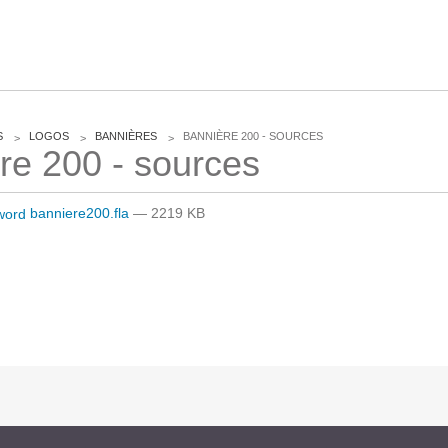
CLOUD
S
LOGOS
BANNIÈRES
BANNIÈRE 200 - SOURCES
re 200 - sources
Des solutions Cloud alliant sécurité, évolution et
pérennité
banniere200.fla
— 2219 KB
VOTRE CLOUD PRIVÉ INFOGÉRÉ
L’OFFRE CLOUD INFOGÉRÉ
TARIFS D'HÉBERGEMENT
INFRASTRUCTURE D'HÉBERGEMENT