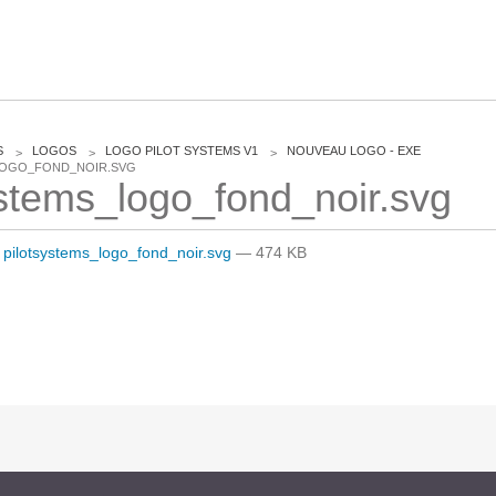
CLOUD
S
LOGOS
LOGO PILOT SYSTEMS V1
NOUVEAU LOGO - EXE
LOGO_FOND_NOIR.SVG
ystems_logo_fond_noir.svg
Des solutions Cloud alliant sécurité, évolution et
pérennité
pilotsystems_logo_fond_noir.svg
— 474 KB
VOTRE CLOUD PRIVÉ INFOGÉRÉ
L’OFFRE CLOUD INFOGÉRÉ
TARIFS D'HÉBERGEMENT
INFRASTRUCTURE D'HÉBERGEMENT