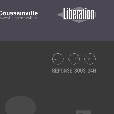
Intranet collectivité
Refonte Web
Serveur de messagerie
TMA Intranet
SSO applicatifs métier
CONTACT
Une question ? Nous vous répondrons dans les plus
brefs délais.
NOUS TROUVER
RECRUTEMENT
ACTU