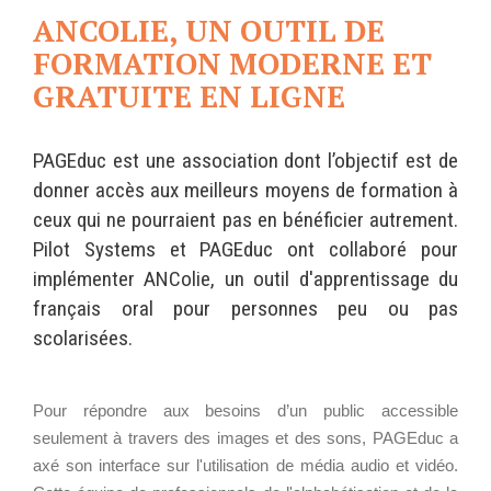
Ê
Wordpress
ANCOLIE, UN OUTIL DE
T
Webdesign - UX
E
FORMATION MODERNE ET
S
I
CLOUD
GRATUITE EN LIGNE
C
DÉMARCHE DEVOPS
I
Chef
:
MÉTHODOLOGIE AGILE
CloudStack
PAGEduc est une association dont l’objectif est de
donner accès aux meilleurs moyens de formation à
Docker
ceux qui ne pourraient pas en bénéficier autrement.
OpenStack
TRANSFO DIGITALE
Pilot Systems et PAGEduc ont collaboré pour
Puppet
CONCEPTS
implémenter ANColie, un outil d'apprentissage du
Xen Project
français oral pour personnes peu ou pas
Prestations
scolarisées.
Cas d'usages
RÉFÉRENCES
Pour répondre aux besoins d’un public accessible
CLOUD BROKER
Application collaborative
seulement à travers des images et des sons, PAGEduc a
eSanté
Business model
axé son interface sur l'utilisation de média audio et vidéo.
Dév Django eCommerce