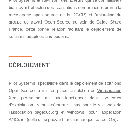
Pilot Systems et IBM sont des acteurs qui se connaissent
TARIFS D'HÉBERGEMENT
NOUS TROUVER
bien, ayant effectué des réalisations communes (comme la
INFRASTRUCTURE
messagerie open source de la
DGCP
) et l'animation du
RECRUTEMENT
D'HÉBERGEMENT
groupe de travail Open Source au sein de
Guide Share
France
, cette bonne relation facilitant le déploiement de
Notre infrastructure DevOps
solutions adaptées aux besoins.
Services d’hébergement
ACTU
Politique de sauvegarde
ACTU CLOUD
ACTU TRANSFORMATION
DÉPLOIEMENT
SLA ET GARANTIES DE
DIGITALE
SERVICES
ACTU PILOT SYSTEMS
Pilot Systems, spécialiste dans le déploiement de solutions
Open Source, a mis en place la solution de
Virtualisation
ACTU COMMUNAUTÉ
SOLUTIONS
Xen
, permettant de faire fonctionner deux systèmes
d'exploitation simultanément : Linux pour le site web de
WEB
l'association pageduc.org et Windows, pour l'application
EVÉNEMENTS
INTRANET
ANColie (celle ci ne pouvant fonctionner que sur cet OS).
Réseaux Sociaux d'Entreprise