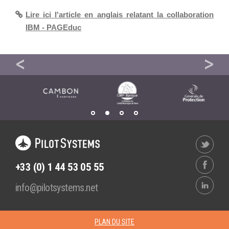
- RSE
Lire ici l'article en anglais relatant la collaboration
Solutions Collaboratives
IBM - PAGEduc
EMAILING
INFOPROMOTIONS CONNECTE SES SALONS À TRAVERS SON SITE
SITE
GESTION DES TEMPS
+33 (0) 1 44 53 05 55
info@pilotsystems.net
PLAN DU SITE