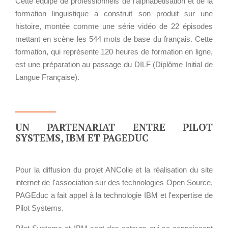
Cloud broker
Cette équipe de professionnels de l'alphabétisation et de la
formation linguistique a construit son produit sur une
Applications métier
Prestations
histoire, montée comme une série vidéo de 22 épisodes
Dév Django social
Pour Qui ?
mettant en scène les 544 mots de base du français. Cette
Intranet métier
Workshop Cloud
formation, qui représente 120 heures de formation en ligne,
TMA Plone
Virtualisation
est une préparation au passage du DILF (Diplôme Initial de
Dév Django SI
Support et Assistance
Langue Française).
Nouveau site Web
Migration
Externalisation Cloud
Formation
Intranet collectivité
UN PARTENARIAT ENTRE PILOT
SYSTEMS, IBM ET PAGEDUC
Refonte Web
Serveur de messagerie
CLOUD
TMA Intranet
Pour la diffusion du projet ANColie et la réalisation du site
VOTRE CLOUD PRIVÉ
internet de l'association sur des technologies Open Source,
SSO applicatifs métier
INFOGÉRÉ
PAGEduc a fait appel à la technologie IBM et l'expertise de
Pilot Systems.
L’OFFRE CLOUD INFOGÉRÉ
CONTACT