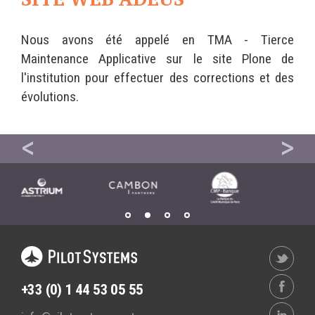
Ê
Wordpress
T
Webdesign - UX
E
S
Nous avons été appelé en TMA - Tierce
I
CLOUD
C
Maintenance Applicative sur le site Plone de
DÉMARCHE DEVOPS
I
l'institution pour effectuer des corrections et des
Chef
:
MÉTHODOLOGIE AGILE
évolutions.
CloudStack
Docker
OpenStack
TRANSFO DIGITALE
HÉBERGEMENT DU SITE DE LIBÉRATION
INTR
Puppet
CONCEPTS
Xen Project
Prestations
Cas d'usages
RÉFÉRENCES
CLOUD BROKER
Application collaborative
+33 (0) 1 44 53 05 55
eSanté
Business model
Dév Django eCommerce