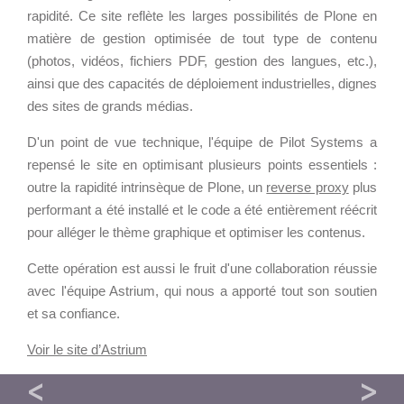
Cloud broker
rapidité. Ce site reflète les larges possibilités de Plone en
Applications métier
Prestations
matière de gestion optimisée de tout type de contenu
Dév Django social
Pour Qui ?
(photos, vidéos, fichiers PDF, gestion des langues, etc.),
Intranet métier
Workshop Cloud
ainsi que des capacités de déploiement industrielles, dignes
des sites de grands médias.
TMA Plone
Virtualisation
Dév Django SI
Support et Assistance
D'un point de vue technique, l'équipe de Pilot Systems a
Nouveau site Web
Migration
repensé le site en optimisant plusieurs points essentiels :
outre la rapidité intrinsèque de Plone, un
reverse proxy
plus
Externalisation Cloud
Formation
performant a été installé et le code a été entièrement réécrit
Intranet collectivité
pour alléger le thème graphique et optimiser les contenus.
Refonte Web
Cette opération est aussi le fruit d'une collaboration réussie
Serveur de messagerie
CLOUD
avec l'équipe Astrium, qui nous a apporté tout son soutien
TMA Intranet
et sa confiance.
VOTRE CLOUD PRIVÉ
SSO applicatifs métier
INFOGÉRÉ
Voir le site d’Astrium
L’OFFRE CLOUD INFOGÉRÉ
CONTACT
MAINTENIR LES APPLICATIONS PLONE DE L’UNIVERSITÉ D’ORLÉANS
UNE 