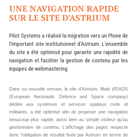
Ê
Wordpress
UNE NAVIGATION RAPIDE
T
Webdesign - UX
E
SUR LE SITE D’ASTRIUM
S
I
CLOUD
C
DÉMARCHE DEVOPS
I
Chef
Pilot Systems a réalisé la migration vers un Plone de
:
MÉTHODOLOGIE AGILE
l’important site institutionnel d'Astrium. L'ensemble
CloudStack
du site a été optimisé pour garantir une rapidité de
Docker
navigation et faciliter la gestion de contenu par les
OpenStack
TRANSFO DIGITALE
équipes de webmastering.
Puppet
CONCEPTS
Xen Project
Prestations
Dans sa nouvelle version, le site d'Astrium, filiale d'EADS
(European Aeronautic Defence and Space company)
Cas d'usages
dédiée aux systèmes et services spatiaux civils et
RÉFÉRENCES
militaires, a été optimisé afin de proposer une navigation
CLOUD BROKER
beaucoup plus rapide, aussi bien au simple visiteur qu'au
Application collaborative
gestionnaire de contenu. L'affichage des pages respecte
eSanté
Business model
donc l'obligation de résultat fixée par Astrium en terme de
Dév Django eCommerce