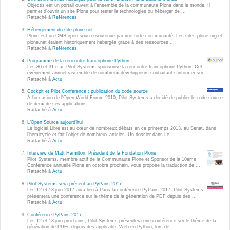
Wordpress
Objectis est un portail ouvert à l’ensemble de la communauté Plone dans le monde. Il
permet d’ouvrir un site Plone pour tester la technologies ou héberger de ...
Webdesign - UX
Rattaché à
Références
Hébergement du site plone.net
Plone est un CMS open source soutenue par une forte communauté. Les sites plone.org et
CLOUD
plone.net étaient historiquement hébergés grâce à des ressources ...
DÉMARCHE DEVOPS
Rattaché à
Références
Chef
Programme de la rencontre francophone Python
MÉTHODOLOGIE AGILE
Les 30 et 31 mai, Pilot Systems sponsorise la rencontre francophone Python. Cet
CloudStack
événement annuel rassemble de nombreux développeurs souhaitant s'informer sur ...
Rattaché à
Actu
Docker
Cockpit et Pilot.Conference : publication du code source
TRANSFO DIGITALE
À l'occasion de l'Open World Forum 2010, Pilot Systems a décidé de publier le code source
OpenStack
de deux de ses applications.
Rattaché à
Actu
CONCEPTS
Puppet
L’Open Source aujourd’hui
Le logiciel Libre est au cœur de nombreux débats en ce printemps 2013, au Sénat, dans
Xen Project
l’hémicycle et fait l’objet de nombreux articles. Un dossier dans Le ...
Prestations
Rattaché à
Actu
Cas d'usages
Interview de Matt Hamilton, Président de la Fondation Plone
Pilot Systems, membre actif de la Communauté Plone et Sponsor de la 10ème
Conférence annuelle Plone en octobre prochain, vous propose la traduction de ...
Rattaché à
Actu
RÉFÉRENCES
CLOUD BROKER
Pilot Systems sera présent au PyParis 2017
Les 12 et 13 juin 2017 aura lieu à Paris la conférence PyParis 2017. Pilot Systems
Application collaborative
présentera une conférence sur le thème de la génération de PDF depuis des ...
eSanté
Rattaché à
Actu
Business model
Conférence PyParis 2017
Dév Django eCommerce
Cloud broker
Les 12 et 13 juin prochains, Pilot Systems présentera une conférence sur le thème de la
génération de PDFs depuis des applicatifs Web en Python, lors de ...