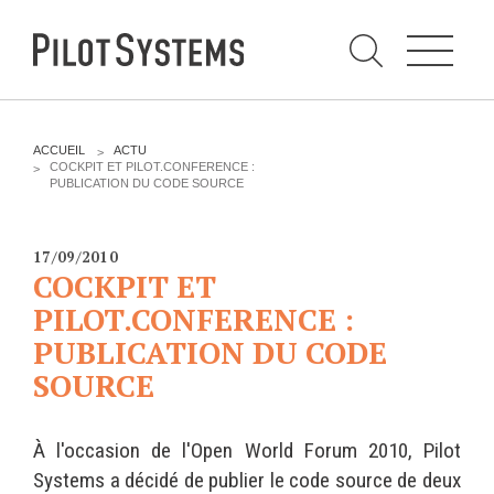
N
a
v
i
g
a
t
i
C
o
h
n
e
DÉV WEB
TECHNOLOGIES
r
V
ACCUEIL
ACTU
c
O
COCKPIT ET PILOT.CONFERENCE :
h
U
PUBLICATION DU CODE SOURCE
e
PRESTATIONS
PYTHON
S
r
p
Ê
a
T
Audit
Le langage Python
r
E
17/09/2010
S
Expression de besoins
Le framework Django
COCKPIT ET
I
C
Développement
Le serveur d'applications
PILOT.CONFERENCE :
I
d'applications
Zope
PUBLICATION DU CODE
:
Optimisations et tunning
SOURCE
Support et Assistance
GESTION DE CONTENU
Formations
Plone
À l'occasion de l'Open World Forum 2010, Pilot
Gestion de contenu
Zinnia
Systems a décidé de publier le code source de deux
Mobilité