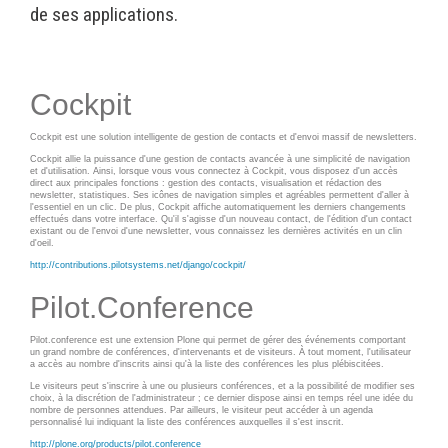
Wordpress
de ses applications.
Webdesign - UX
CLOUD
DÉMARCHE DEVOPS
Cockpit
Chef
MÉTHODOLOGIE AGILE
Cockpit est une solution intelligente de gestion de contacts et d'envoi massif de newsletters.
CloudStack
Cockpit allie la puissance d'une gestion de contacts avancée à une simplicité de navigation
Docker
et d'utilisation. Ainsi, lorsque vous vous connectez à Cockpit, vous disposez d'un accès
TRANSFO DIGITALE
direct aux principales fonctions : gestion des contacts, visualisation et rédaction des
newsletter, statistiques. Ses icônes de navigation simples et agréables permettent d'aller à
OpenStack
l'essentiel en un clic. De plus, Cockpit affiche automatiquement les derniers changements
effectués dans votre interface. Qu'il s'agisse d'un nouveau contact, de l'édition d'un contact
CONCEPTS
Puppet
existant ou de l'envoi d'une newsletter, vous connaissez les dernières activités en un clin
d'oeil.
Xen Project
Prestations
http://contributions.pilotsystems.net/django/cockpit/
Cas d'usages
Pilot.Conference
RÉFÉRENCES
Pilot.conference est une extension Plone qui permet de gérer des événements comportant
un grand nombre de conférences, d'intervenants et de visiteurs. À tout moment, l'utilisateur
CLOUD BROKER
a accès au nombre d'inscrits ainsi qu'à la liste des conférences les plus plébiscitées.
Application collaborative
Le visiteurs peut s'inscrire à une ou plusieurs conférences, et a la possibilité de modifier ses
eSanté
Business model
choix, à la discrétion de l'administrateur ; ce dernier dispose ainsi en temps réel une idée du
nombre de personnes attendues. Par ailleurs, le visiteur peut accéder à un agenda
personnalisé lui indiquant la liste des conférences auxquelles il s'est inscrit.
Dév Django eCommerce
Cloud broker
http://plone.org/products/pilot.conference