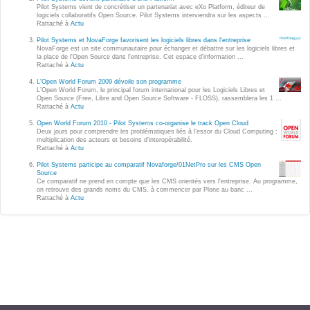
Wordpress
Pilot Systems vient de concrétiser un partenariat avec eXo Platform, éditeur de
logiciels collaboratifs Open Source. Pilot Systems interviendra sur les aspects ...
Webdesign - UX
Rattaché à
Actu
Pilot Systems et NovaForge favorisent les logiciels libres dans l'entreprise
NovaForge est un site communautaire pour échanger et débattre sur les logiciels libres et
CLOUD
la place de l'Open Source dans l'entreprise. Cet espace d'information ...
DÉMARCHE DEVOPS
Rattaché à
Actu
Chef
L'Open World Forum 2009 dévoile son programme
MÉTHODOLOGIE AGILE
L’Open World Forum, le principal forum international pour les Logiciels Libres et
CloudStack
Open Source (Free, Libre and Open Source Software - FLOSS), rassemblera les 1 ...
Rattaché à
Actu
Docker
Open World Forum 2010 - Pilot Systems co-organise le track Open Cloud
TRANSFO DIGITALE
Deux jours pour comprendre les problématiques liés à l’essor du Cloud Computing :
OpenStack
multiplication des acteurs et besoins d’interopérabilité.
Rattaché à
Actu
CONCEPTS
Puppet
Pilot Systems participe au comparatif Novaforge/01NetPro sur les CMS Open
Source
Xen Project
Ce comparatif ne prend en compte que les CMS orientés vers l'entreprise. Au programme,
Prestations
on retrouve des grands noms du CMS, à commencer par Plone au banc ...
Rattaché à
Actu
Cas d'usages
RÉFÉRENCES
CLOUD BROKER
Application collaborative
eSanté
Business model
Dév Django eCommerce
Cloud broker