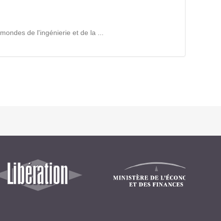
Intranet collectivité
Refonte Web
Serveur de messagerie
ndes de l'ingénierie et de la ...
TMA Intranet
SSO applicatifs métier
CONTACT
Une question ? Nous vous répondrons dans les plus
brefs délais.
NOUS TROUVER
RECRUTEMENT
ACTU