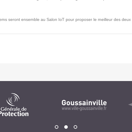
Notre infrastructure DevOps
Services d’hébergement
ems seront ensemble au Salon IoT pour proposer le meilleur des deux mo
Politique de sauvegarde
SLA ET GARANTIES DE SERVICES
SOLUTIONS
Découvrez nos solutions pour le web, la collaboration
ou les applicatifs spécifiques
WEB
INTRANET
Réseaux Sociaux d'Entreprise - RSE