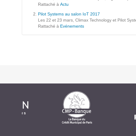
Formations
Rattaché à
Actu
Gestion de contenu
Pilot Systems au salon IoT 2017
Les 22 et 23 mars, Climax Technology et Pilot Syst
Mobilité
Rattaché à
Evénements
Webdesign - UX
DÉMARCHE DEVOPS
MÉTHODOLOGIE AGILE
TRANSFO DIGITALE
Des méthodes et des outils pour réussir votre
transformation digitale
CONCEPTS