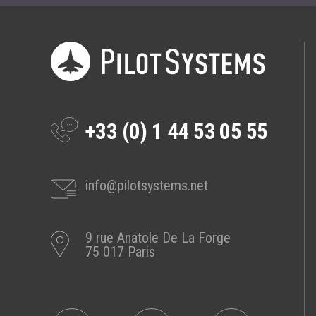
Prestations
Cas d'usages
CLOUD BROKER
Business model
+33 (0) 1 44 53 05 55
Cloud broker
Prestations
Pour Qui ?
info@pilotsystems.net
Workshop Cloud
Virtualisation
9 rue Anatole De La Forge
Support et Assistance
75 017 Paris
Migration
Formation