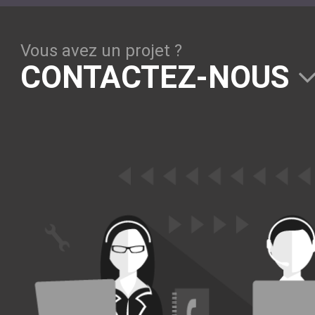
Solutions Collaboratives
Vous avez un projet ?
EMAILING
CONTACTEZ-NOUS
GESTION DES TEMPS
TECHNOLOGIES
L'expertise technologique de Pilot Systems en
fonction du contexte de votre projet
PYTHON
Le langage Python
Le framework Django
Le serveur d'applications Zope