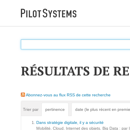
DÉV WEB
Accompagnement personnalisé pour choisir &
déployer des solutions web adaptées à vos projets
RÉSULTATS DE R
PRESTATIONS
Audit
Abonnez-vous au flux RSS de cette recherche
Expression de besoins
Développement d'applications
Trier par
pertinence
date (le plus récent en premie
Optimisations et tunning
Dans stratégie digitale, il y a sécurité
Support et Assistance
Mobilité, Cloud, Internet des objets, Big Data : par