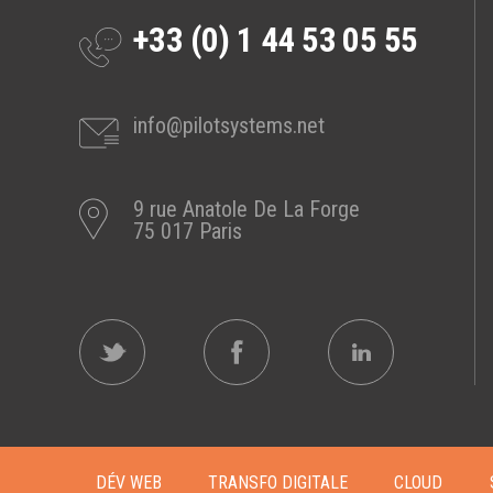
s
+33 (0) 1 44 53 05 55
a
l
o
n
info@pilotsystems.net
-
i
o
9 rue Anatole De La Forge
t
75 017 Paris
-
2
0
1
7
P
i
l
DÉV WEB
TRANSFO DIGITALE
CLOUD
o