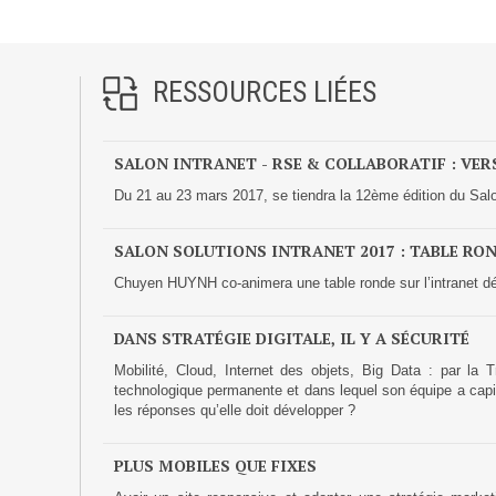
s
CONCEPTS
y
Prestations
s
t
Cas d'usages
RESSOURCES LIÉES
e
m
CLOUD BROKER
SALON INTRANET - RSE & COLLABORATIF : VER
s
.
Du 21 au 23 mars 2017, se tiendra la 12ème édition du Salon
Business model
n
Cloud broker
e
SALON SOLUTIONS INTRANET 2017 : TABLE RO
Prestations
t
Chuyen HUYNH co-animera une table ronde sur l’intranet dé
/
Pour Qui ?
e
DANS STRATÉGIE DIGITALE, IL Y A SÉCURITÉ
Workshop Cloud
v
Mobilité, Cloud, Internet des objets, Big Data : par la 
Virtualisation
e
technologique permanente et dans lequel son équipe a capita
Support et Assistance
les réponses qu’elle doit développer ?
n
Migration
t
PLUS MOBILES QUE FIXES
s
Formation