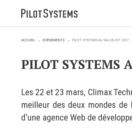
DÉV WEB
V
ACCUEIL
EVÉNEMENTS
PILOT SYSTEMS AU SALON IOT 2017
O
U
S
Accompagnement personnalisé pour choisir &
Ê
PILOT SYSTEMS A
T
déployer des solutions web adaptées à vos projets
E
S
I
C
PRESTATIONS
I
Les 22 et 23 mars, Climax Techn
:
Audit
meilleur des deux mondes de l'
Expression de besoins
Développement d'applications
d’une agence Web de développ
Optimisations et tunning
Support et Assistance