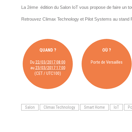
Formations
h
La 2
ème
édition du Salon IoT vous propose de faire un to
t
Gestion de contenu
Retrouvez Climax Technology et Pilot Systems au stand F3
t
Mobilité
p
Webdesign - UX
s
:
QUAND ?
OÙ ?
/
DÉMARCHE DEVOPS
/
Du
22/03/2017 08:00
Porte de Versailles
w
au
23/03/2017 17:00
MÉTHODOLOGIE AGILE
w
(CET / UTC100)
w
.
TRANSFO DIGITALE
p
i
Salon
Climax Technology
Smart Home
IoT
Po
Des méthodes et des outils pour réussir votre
l
transformation digitale
o
t