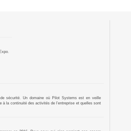
ACTU
Suivez ici les focus de Pilot Systems sur les
actualités du monde numérique.
ACTU CLOUD
 Expo.
ACTU TRANSFORMATION DIGITALE
ACTU PILOT SYSTEMS
ACTU COMMUNAUTÉ
es de sécurité. Un domaine où Pilot Systems est en veille
 la continuité des activités de l’entreprise et quelles sont
EVÉNEMENTS