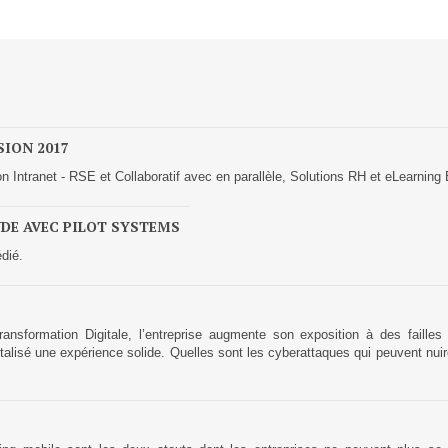
Réseaux Sociaux d'Entreprise - RSE
Solutions Collaboratives
EMAILING
SION 2017
GESTION DES TEMPS
 Intranet - RSE et Collaboratif avec en parallèle, Solutions RH et eLearning
NDE AVEC PILOT SYSTEMS
TECHNOLOGIES
dié.
L'expertise technologique de Pilot Systems en
fonction du contexte de votre projet
Transformation Digitale, l’entreprise augmente son exposition à des faill
lisé une expérience solide. Quelles sont les cyberattaques qui peuvent nuire à
PYTHON
Le langage Python