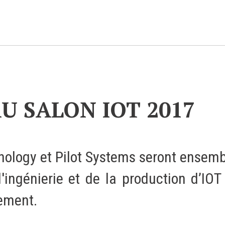
CLOUD
Des solutions Cloud alliant sécurité, évolution et
U SALON IOT 2017
pérennité
VOTRE CLOUD PRIVÉ INFOGÉRÉ
ology et Pilot Systems seront ensemb
L’OFFRE CLOUD INFOGÉRÉ
ingénierie et de la production d’IOT 
TARIFS D'HÉBERGEMENT
ement.
INFRASTRUCTURE D'HÉBERGEMENT