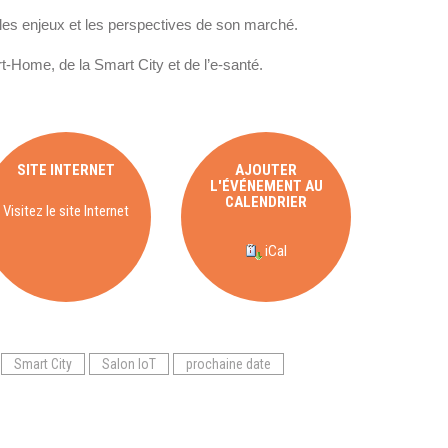
Intranet collectivité
 les enjeux et les perspectives de son marché.
Refonte Web
Serveur de messagerie
-Home, de la Smart City et de l’e-santé.
TMA Intranet
SSO applicatifs métier
SITE INTERNET
AJOUTER
L'ÉVÉNEMENT AU
CONTACT
CALENDRIER
Visitez le site Internet
Une question ? Nous vous répondrons dans les plus
iCal
brefs délais.
NOUS TROUVER
Smart City
Salon IoT
prochaine date
RECRUTEMENT