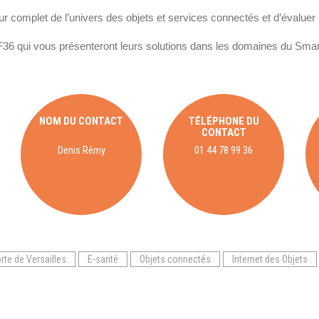
Notre infrastructure DevOps
ur complet de l’univers des objets et services connectés et d’évaluer
Services d’hébergement
6 qui vous présenteront leurs solutions dans les domaines du Smart
Politique de sauvegarde
SLA ET GARANTIES DE SERVICES
NOM DU CONTACT
TÉLÉPHONE DU
CONTACT
Denis Rémy
01 44 78 99 36
SOLUTIONS
Découvrez nos solutions pour le web, la collaboration
ou les applicatifs spécifiques
rte de Versailles
E-santé
Objets connectés
Internet des Objets
WEB
INTRANET