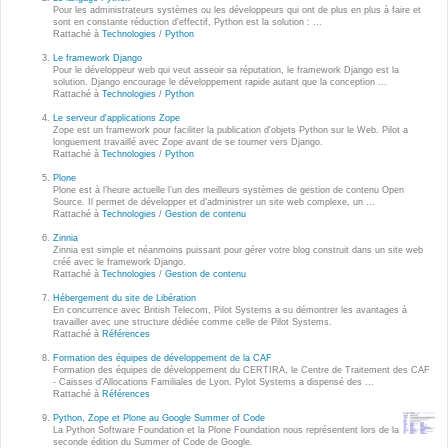
Wordpress
Pour les administrateurs systèmes ou les développeurs qui ont de plus en plus à faire et
sont en constante réduction d'effectif, Python est la solution : ...
Webdesign - UX
Rattaché à
Technologies
/
Python
Le framework Django
Pour le développeur web qui veut asseoir sa réputation, le framework Django est la
CLOUD
solution. Django encourage le développement rapide autant que la conception ...
DÉMARCHE DEVOPS
Rattaché à
Technologies
/
Python
Chef
Le serveur d'applications Zope
MÉTHODOLOGIE AGILE
Zope est un framework pour faciliter la publication d'objets Python sur le Web. Pilot a
CloudStack
longuement travaillé avec Zope avant de se tourner vers Django.
Rattaché à
Technologies
/
Python
Docker
Plone
TRANSFO DIGITALE
Plone est à l’heure actuelle l’un des meilleurs systèmes de gestion de contenu Open
OpenStack
Source. Il permet de développer et d’administrer un site web complexe, un ...
Rattaché à
Technologies
/
Gestion de contenu
CONCEPTS
Puppet
Zinnia
Zinnia est simple et néanmoins puissant pour gérer votre blog construit dans un site web
Xen Project
créé avec le framework Django.
Prestations
Rattaché à
Technologies
/
Gestion de contenu
Cas d'usages
Hébergement du site de Libération
En concurrence avec British Telecom, Pilot Systems a su démontrer les avantages à
travailler avec une structure dédiée comme celle de Pilot Systems.
Rattaché à
Références
RÉFÉRENCES
CLOUD BROKER
Formation des équipes de développement de la CAF
Formation des équipes de développement du CERTIRA, le Centre de Traitement des CAF
Application collaborative
- Caisses d’Allocations Familiales de Lyon. Pylot Systems a dispensé des ...
eSanté
Rattaché à
Références
Business model
Python, Zope et Plone au Google Summer of Code
Dév Django eCommerce
Cloud broker
La Python Software Foundation et la Plone Foundation nous représentent lors de la
seconde édition du Summer of Code de Google.