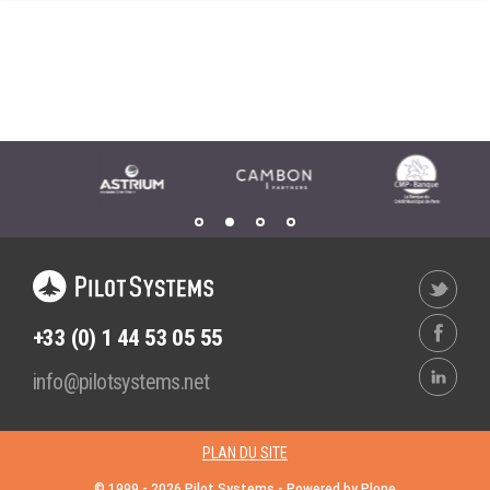
Wordpress
Webdesign - UX
CLOUD
DÉMARCHE DEVOPS
Chef
MÉTHODOLOGIE AGILE
CloudStack
Docker
TRANSFO DIGITALE
OpenStack
CONCEPTS
Puppet
Xen Project
Prestations
Cas d'usages
+33 (0) 1 44 53 05 55
RÉFÉRENCES
info@pilotsystems.net
CLOUD BROKER
Application collaborative
eSanté
Business model
PLAN DU SITE
Dév Django eCommerce
Cloud broker
© 1999 -
2026
Pilot Systems - Powered by
Plone