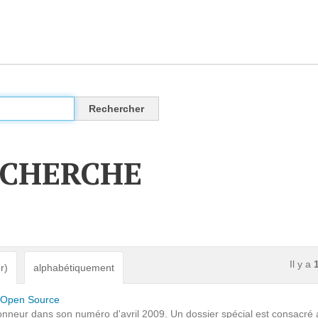
CLOUD
Des solutions Cloud alliant sécurité, évolution et
pérennité
ECHERCHE
VOTRE CLOUD PRIVÉ INFOGÉRÉ
L’OFFRE CLOUD INFOGÉRÉ
TARIFS D'HÉBERGEMENT
Il y a
r)
alphabétiquement
INFRASTRUCTURE D'HÉBERGEMENT
 l'Open Source
onneur dans son numéro d'avril 2009. Un dossier spécial est consacré au