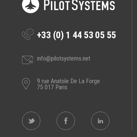
Prestations
Cas d'usages
+33 (0) 1 44 53 05 55
CLOUD BROKER
Business model
Cloud broker
info@pilotsystems.net
Prestations
Pour Qui ?
9 rue Anatole De La Forge
Workshop Cloud
75 017 Paris
Virtualisation
Support et Assistance
Migration
Formation