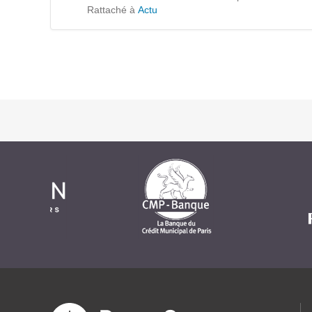
Formations
Rattaché à
Actu
Gestion de contenu
Mobilité
Webdesign - UX
DÉMARCHE DEVOPS
MÉTHODOLOGIE AGILE
TRANSFO DIGITALE
Des méthodes et des outils pour réussir votre
transformation digitale
CONCEPTS