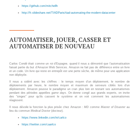
https://github.com/mitchellh
http://fr.slideshare.net/TIADParis/tiad-automating-the-modern-datacenter
EMAILING
GESTION DES TEMPS
AUTOMATISER, JOUER, CASSER ET
AUTOMATISER DE NOUVEAU
Carlos Condé était comme un roi d’Espagne, quand il nous a démontré que l’automatisation
faisait partie du but d’Amazon Web Services. Amazon ne fait pas de différence entre un livre
et un code. Un livre qui reste en entrepôt est une perte sèche, de même pour une application
non déployée.
Il nous a sidéré avec les chiffres : le temps moyen d’un déploiement, le nombre de
déploiements par heure, le nombre moyen et maximum de serveurs ciblés lors d’un
déploiement. Amazon pousse le paradigme un cran plus loin en testant ses automatismes
pendant des périodes appelées
game days
. On donne congé aux grands experts, on invite
des "singes" pour qu’ils cassent le système et on voit comment les automatismes
réagissent.
Il nous dévoile la fonction la plus prisée chez Amazon :
MD
comme
Master of Disaster
au
lieu du commun
Medical Doctor
(docteur).
https://www.linkedin.com/in/carlco
https://twitter.com/caarlco