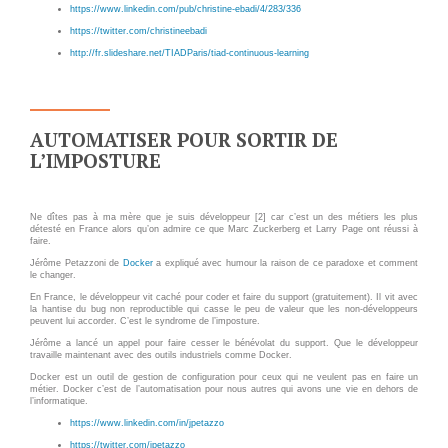
Applications métier
Prestations
https://www.linkedin.com/pub/christine-ebadi/4/283/336
https://twitter.com/christineebadi
Dév Django social
Pour Qui ?
http://fr.slideshare.net/TIADParis/tiad-continuous-learning
Intranet métier
Workshop Cloud
TMA Plone
Virtualisation
Dév Django SI
Support et Assistance
AUTOMATISER POUR SORTIR DE
L’IMPOSTURE
Nouveau site Web
Migration
Externalisation Cloud
Formation
Intranet collectivité
Ne dîtes pas à ma mère que je suis développeur [2] car c’est un des métiers les plus
détesté en France alors qu’on admire ce que Marc Zuckerberg et Larry Page ont réussi à
faire.
Refonte Web
Jérôme Petazzoni de
Docker
a expliqué avec humour la raison de ce paradoxe et comment
CLOUD
le changer.
Serveur de messagerie
En France, le développeur vit caché pour coder et faire du support (gratuitement). Il vit avec
TMA Intranet
VOTRE CLOUD PRIVÉ
la hantise du bug non reproductible qui casse le peu de valeur que les non-développeurs
peuvent lui accorder. C’est le syndrome de l’imposture.
INFOGÉRÉ
SSO applicatifs métier
Jérôme a lancé un appel pour faire cesser le bénévolat du support. Que le développeur
travaille maintenant avec des outils industriels comme Docker.
L’OFFRE CLOUD INFOGÉRÉ
Docker est un outil de gestion de configuration pour ceux qui ne veulent pas en faire un
CONTACT
métier. Docker c’est de l’automatisation pour nous autres qui avons une vie en dehors de
l’informatique.
TARIFS D'HÉBERGEMENT
https://www.linkedin.com/in/jpetazzo
NOUS TROUVER
https://twitter.com/jpetazzo