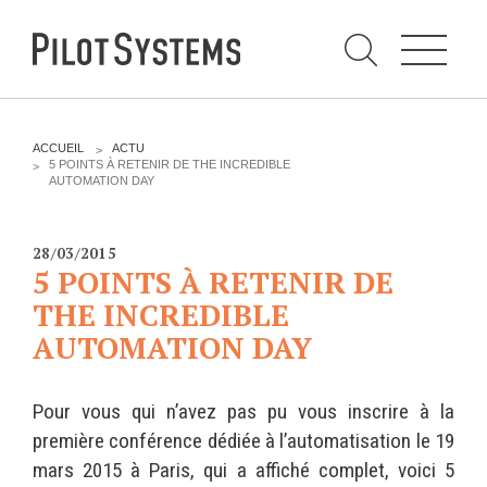
N
a
v
i
g
a
t
i
C
o
h
n
e
DÉV WEB
TECHNOLOGIES
r
V
ACCUEIL
ACTU
c
O
5 POINTS À RETENIR DE THE INCREDIBLE
h
U
AUTOMATION DAY
e
PRESTATIONS
PYTHON
S
r
p
Ê
a
T
Audit
Le langage Python
r
E
28/03/2015
S
Expression de besoins
Le framework Django
5 POINTS À RETENIR DE
I
C
Développement
Le serveur d'applications
THE INCREDIBLE
I
d'applications
Zope
AUTOMATION DAY
:
Optimisations et tunning
Support et Assistance
GESTION DE CONTENU
Pour vous qui n’avez pas pu vous inscrire à la
Formations
Plone
première conférence dédiée à l’automatisation le 19
Gestion de contenu
Zinnia
mars 2015 à Paris, qui a affiché complet, voici 5
Mobilité