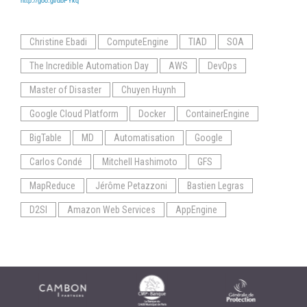
http://goo.gl/dbFYkq
Christine Ebadi
ComputeEngine
TIAD
SOA
The Incredible Automation Day
AWS
DevOps
Master of Disaster
Chuyen Huynh
Google Cloud Platform
Docker
ContainerEngine
BigTable
MD
Automatisation
Google
Carlos Condé
Mitchell Hashimoto
GFS
MapReduce
Jérôme Petazzoni
Bastien Legras
D2SI
Amazon Web Services
AppEngine