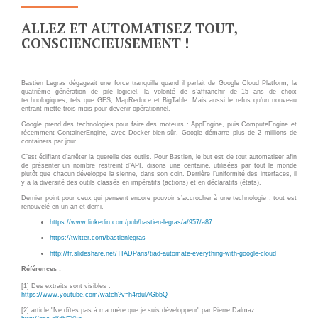
ALLEZ ET AUTOMATISEZ TOUT,
CONSCIENCIEUSEMENT !
Bastien Legras dégageait une force tranquille quand il parlait de Google Cloud Platform, la
quatrième génération de pile logiciel, la volonté de s’affranchir de 15 ans de choix
technologiques, tels que GFS, MapReduce et BigTable. Mais aussi le refus qu’un nouveau
entrant mette trois mois pour devenir opérationnel.
Google prend des technologies pour faire des moteurs : AppEngine, puis ComputeEngine et
récemment ContainerEngine, avec Docker bien-sûr. Google démarre plus de 2 millions de
containers par jour.
C’est édifiant d’arrêter la querelle des outils. Pour Bastien, le but est de tout automatiser afin
de présenter un nombre restreint d’API, disons une centaine, utilisées par tout le monde
plutôt que chacun développe la sienne, dans son coin. Derrière l’uniformité des interfaces, il
y a la diversité des outils classés en impératifs (actions) et en déclaratifs (états).
Dernier point pour ceux qui pensent encore pouvoir s’accrocher à une technologie : tout est
renouvelé en un an et demi.
https://www.linkedin.com/pub/bastien-legras/a/957/a87
https://twitter.com/bastienlegras
http://fr.slideshare.net/TIADParis/tiad-automate-everything-with-google-cloud
Références :
[1] Des extraits sont visibles :
https://www.youtube.com/watch?v=h4rdulAGbbQ
[2] article "Ne dîtes pas à ma mère que je suis développeur" par Pierre Dalmaz