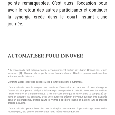
points remarquables. C’est aussi l’occasion pour
Wordpress
Webdesign - UX
avoir le retour des autres participants et continuer
la synergie créée dans le court instant d’une
CLOUD
journée.
DÉMARCHE DEVOPS
Chef
MÉTHODOLOGIE AGILE
CloudStack
Docker
TRANSFO DIGITALE
OpenStack
AUTOMATISER POUR INNOVER
CONCEPTS
Puppet
Xen Project
Prestations
A l’évocation du mot automatisation, certains pensent au film de Charlie Chaplin, les temps
modernes [1] : l’homme aliéné par la production à la chaîne. D’autres pensent au distributeur
Cas d'usages
automatique
de boissons.
Christine Ebadi, directrice du laboratoire d’innovation pense autrement.
RÉFÉRENCES
L’automatisation est le moyen pour atteindre l’innovation au moment où tout change et
l’automatisation permet à l’équipe informatique de répondre à la double injonction des métiers
CLOUD BROKER
: transforme-toi et transforme-nous. Christine considère que la lutte contre la complexité est
Application collaborative
vaine et absurde. Au contraire, c’est une source de création de valeur qui peut être capturée
dans un automatisme, jouable quand le rythme s’accélère, quand on a un instant de stabilité
eSanté
Business model
propice à l’agilité.
L’automatisation permet bien plus que de simples ajustements, l’apprentissage de nouvelles
Dév Django eCommerce
Cloud broker
technologies, elle permet de réinventer notre métier d’informaticien.