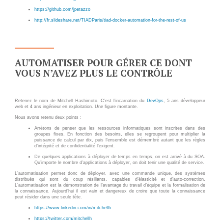
INFRASTRUCTURE
RECRUTEMENT
https://github.com/jpetazzo
D'HÉBERGEMENT
http://fr.slideshare.net/TIADParis/tiad-docker-automation-for-the-rest-of-us
Notre infrastructure DevOps
ACTU
Services d’hébergement
ACTU CLOUD
Politique de sauvegarde
AUTOMATISER POUR GÉRER CE DONT
VOUS N’AVEZ PLUS LE CONTRÔLE
ACTU TRANSFORMATION
DIGITALE
SLA ET GARANTIES DE
SERVICES
Retenez le nom de Mitchell Hashimoto. C’est l’incarnation du
DevOps
, 5 ans développeur
ACTU PILOT SYSTEMS
web et 4 ans ingénieur en exploitation. Une figure montante.
Nous avons retenu deux points :
ACTU COMMUNAUTÉ
SOLUTIONS
Arrêtons de penser que les ressources informatiques sont inscrites dans des
groupes fixes. En fonction des besoins, elles se regroupent pour multiplier la
puissance de calcul par dix, puis l’ensemble est démembré autant que les règles
d’intégrité et de confidentialité l’exigent.
WEB
EVÉNEMENTS
De quelques applications à déployer de temps en temps, on est arrivé à du SOA.
Qu’importe le nombre d’applications à déployer, on doit tenir une qualité de service.
INTRANET
L’automatisation permet donc de déployer, avec une commande unique, des systèmes
distribués qui sont du coup résiliants, capables d’élasticité et d’auto-correction.
L’automatisation est la démonstration de l’avantage du travail d’équipe et la formalisation de
Réseaux Sociaux d'Entreprise
la connaissance. Aujourd’hui il est vain et dangereux de croire que toute la connaissance
- RSE
peut résider dans une seule tête.
https://www.linkedin.com/in/mitchellh
Solutions Collaboratives
https://twitter.com/mitchellh