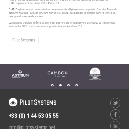
Wordpress
CMFDeployment de Plone 2.0 à Plone 2.1.
Webdesign - UX
CMF Deployment est une solution permettant de déployer tout ou partie d'un site Plone de
manière statique, afin de l'inclure sur un CD-Rom, ou d'alléger la charge dans le cas d'un
très grand nombre de visites.
CLOUD
La nouvelle version, même si elle n'est pas encore officiellement achevée, est disponible
DÉMARCHE DEVOPS
dans notre SVN. Cette version supporte désormais Plone 2.1.
Chef
MÉTHODOLOGIE AGILE
Pilot Systems
CloudStack
Docker
TRANSFO DIGITALE
OpenStack
CONCEPTS
Puppet
Xen Project
Prestations
Cas d'usages
RÉFÉRENCES
CLOUD BROKER
Application collaborative
eSanté
Business model
+33 (0) 1 44 53 05 55
Dév Django eCommerce
Cloud broker
info@pilotsystems.net