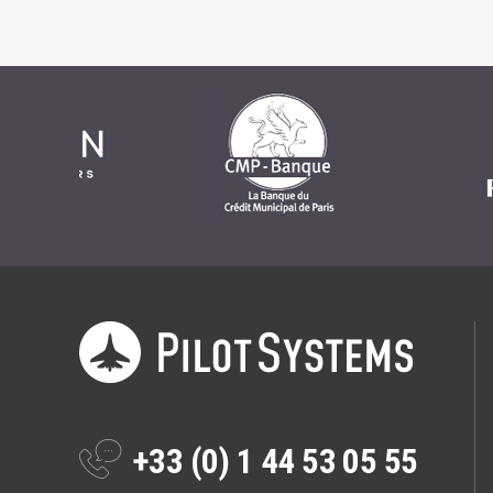
Formations
Gestion de contenu
Mobilité
Webdesign - UX
DÉMARCHE DEVOPS
MÉTHODOLOGIE AGILE
TRANSFO DIGITALE
Des méthodes et des outils pour réussir votre
transformation digitale
+33 (0) 1 44 53 05 55
CONCEPTS