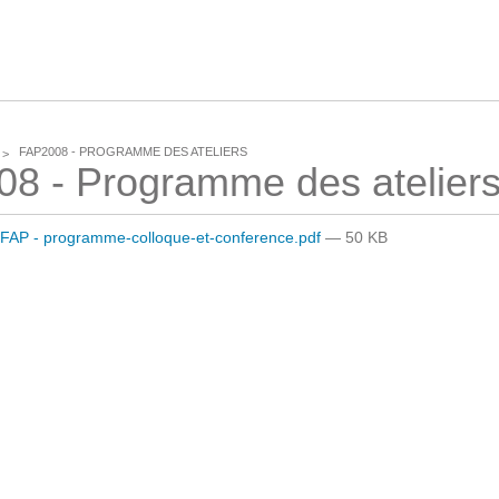
CLOUD
FAP2008 - PROGRAMME DES ATELIERS
8 - Programme des atelier
Des solutions Cloud alliant sécurité, évolution et
pérennité
FAP - programme-colloque-et-conference.pdf
— 50 KB
VOTRE CLOUD PRIVÉ INFOGÉRÉ
L’OFFRE CLOUD INFOGÉRÉ
TARIFS D'HÉBERGEMENT
INFRASTRUCTURE D'HÉBERGEMENT