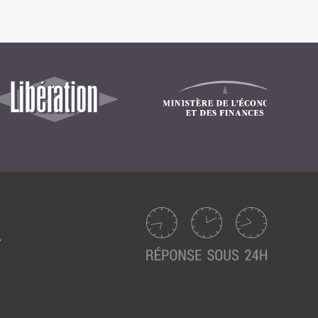
Intranet collectivité
Refonte Web
Serveur de messagerie
TMA Intranet
SSO applicatifs métier
CONTACT
Une question ? Nous vous répondrons dans les plus
brefs délais.
NOUS TROUVER
RECRUTEMENT
ACTU