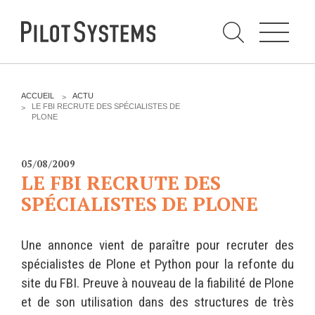
N
a
v
i
g
a
t
i
C
o
h
n
e
DÉV WEB
TECHNOLOGIES
r
V
ACCUEIL
ACTU
c
O
LE FBI RECRUTE DES SPÉCIALISTES DE
h
U
PLONE
e
PRESTATIONS
PYTHON
S
r
p
Ê
a
T
Audit
Le langage Python
r
E
05/08/2009
S
Expression de besoins
Le framework Django
LE FBI RECRUTE DES
I
C
Développement
Le serveur d'applications
SPÉCIALISTES DE PLONE
I
d'applications
Zope
:
Optimisations et tunning
Une annonce vient de paraître pour recruter des
Support et Assistance
GESTION DE CONTENU
spécialistes de Plone et Python pour la refonte du
Formations
Plone
site du FBI. Preuve à nouveau de la fiabilité de Plone
Gestion de contenu
et de son utilisation dans des structures de très
Zinnia
Mobilité