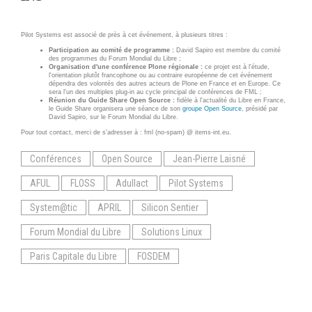
INFRASTRUCTURE
RECRUTEMENT
D'HÉBERGEMENT
Pilot Systems est associé de près à cet événement, à plusieurs titres :
Notre infrastructure DevOps
Participation au comité de programme :
ACTU
David Sapiro est membre du comité
des programmes du Forum Mondial du Libre ;
Services d’hébergement
Organisation d'une conférence Plone régionale :
ce projet est à l'étude,
l'orientation plutôt francophone ou au contraire européenne de cet événement
ACTU CLOUD
Politique de sauvegarde
dépendra des volontés des autres acteurs de Plone en France et en Europe. Ce
sera l'un des multiples plug-in au cycle principal de conférences de FML ;
Réunion du Guide Share Open Source :
fidèle à l'actualité du Libre en France,
ACTU TRANSFORMATION
le Guide Share organisera une séance de son
groupe Open Source
, présidé par
David Sapiro, sur le Forum Mondial du Libre.
DIGITALE
SLA ET GARANTIES DE
Pour tout contact, merci de s'adresser à : fml (no-spam) @ items-int.eu.
SERVICES
ACTU PILOT SYSTEMS
Conférences
Open Source
Jean-Pierre Laisné
ACTU COMMUNAUTÉ
SOLUTIONS
AFUL
FLOSS
Adullact
Pilot Systems
System@tic
APRIL
Silicon Sentier
WEB
EVÉNEMENTS
Forum Mondial du Libre
Solutions Linux
INTRANET
Paris Capitale du Libre
FOSDEM
Réseaux Sociaux d'Entreprise
- RSE
Solutions Collaboratives