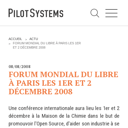
N
a
v
i
g
a
t
i
C
o
h
n
e
DÉV WEB
TECHNOLOGIES
r
V
ACCUEIL
ACTU
c
O
FORUM MONDIAL DU LIBRE À PARIS LES 1ER
h
U
ET 2 DÉCEMBRE 2008
e
PRESTATIONS
PYTHON
S
r
p
Ê
a
T
Audit
Le langage Python
r
E
08/08/2008
S
Expression de besoins
Le framework Django
FORUM MONDIAL DU LIBRE
I
C
Développement
Le serveur d'applications
À PARIS LES 1ER ET 2
I
d'applications
Zope
DÉCEMBRE 2008
:
Optimisations et tunning
Support et Assistance
GESTION DE CONTENU
Une conférence internationale aura lieu les 1er et 2
Formations
Plone
décembre à la Maison de la Chimie dans le but de
Gestion de contenu
Zinnia
promouvoir l'Open Source, d'aider son industrie à se
Mobilité