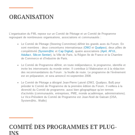
Applications métier
Prestations
Dév Django social
Pour Qui ?
ORGANISATION
Intranet métier
Workshop Cloud
TMA Plone
Virtualisation
L'organisation du FML repose sur un Comité de Pilotage et un Comité de Programme
regroupant de nombreuses organisations, associations et communautés :
Dév Django SI
Support et Assistance
Le Comité de Pilotage (Steering Committee) définit les grands axes du Forum. En
Nouveau site Web
Migration
sont membres : deux consortiums internationaux (
OW2
et
Qualipso
), deux pôles de
compétitivité (
System@tic
et
Cap Digital
), quatre associations (
April
,
AFUL
,
Adullact
,
Silicon Sentier
), la Ville de Paris, la Région Ile de France et la Chambre
Externalisation Cloud
Formation
de Commerce et d’Industrie de Paris.
Intranet collectivité
Le Comité de Programme définit, en toute indépendance, le programme, identifie et
invite les intervenants du monde entier. Il contribue à l'élaboration et à la rédaction
des recommandations du Forum : la feuille de route. Le programme de l'événement
Refonte Web
est en préparation, et sera annoncé mi-septembre 2008.
CLOUD
Le Comité de Pilotage a désigné Jean-Pierre Laisné (OW2, Qualipso, Bull) pour
Serveur de messagerie
présider le Comité de Programme de la première édition du Forum. Il veillera à la
diversité du Comité de programme, aussi bien géographique qu’en termes
TMA Intranet
VOTRE CLOUD PRIVÉ
d’activités (communautés, entreprises, PME, monde académique, administrations).
Le Vice-Président du Comité de Programme est Jean-Noël de Galzain (OSA,
INFOGÉRÉ
System@tic, Wallix)
SSO applicatifs métier
L’OFFRE CLOUD INFOGÉRÉ
CONTACT
TARIFS D'HÉBERGEMENT
COMITÉ DES PROGRAMMES ET PLUG-
NOUS TROUVER
INS