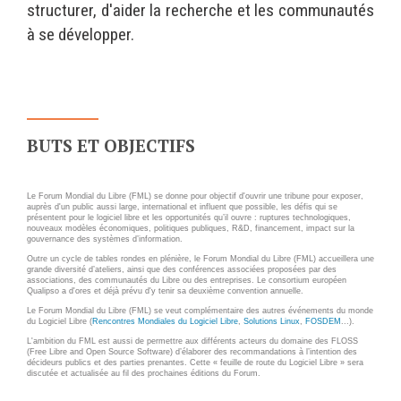
structurer, d'aider la recherche et les communautés
Wordpress
Webdesign - UX
à se développer.
CLOUD
DÉMARCHE DEVOPS
Chef
MÉTHODOLOGIE AGILE
CloudStack
BUTS ET OBJECTIFS
Docker
TRANSFO DIGITALE
OpenStack
Le Forum Mondial du Libre (FML) se donne pour objectif d'ouvrir une tribune pour exposer,
CONCEPTS
Puppet
auprès d'un public aussi large, international et influent que possible, les défis qui se
présentent pour le logiciel libre et les opportunités qu’il ouvre : ruptures technologiques,
nouveaux modèles économiques, politiques publiques, R&D, financement, impact sur la
Xen Project
Prestations
gouvernance des systèmes d’information.
Outre un cycle de tables rondes en plénière, le Forum Mondial du Libre (FML) accueillera une
Cas d'usages
grande diversité d’ateliers, ainsi que des conférences associées proposées par des
associations, des communautés du Libre ou des entreprises. Le consortium européen
Qualipso a d'ores et déjà prévu d'y tenir sa deuxième convention annuelle.
RÉFÉRENCES
Le Forum Mondial du Libre (FML) se veut complémentaire des autres événements du monde
CLOUD BROKER
du Logiciel Libre (
Rencontres Mondiales du Logiciel Libre
,
Solutions Linux
,
FOSDEM
...).
Application collaborative
L'ambition du FML est aussi de permettre aux différents acteurs du domaine des FLOSS
(Free Libre and Open Source Software) d’élaborer des recommandations à l’intention des
eSanté
Business model
décideurs publics et des parties prenantes. Cette « feuille de route du Logiciel Libre » sera
discutée et actualisée au fil des prochaines éditions du Forum.
Dév Django eCommerce
Cloud broker