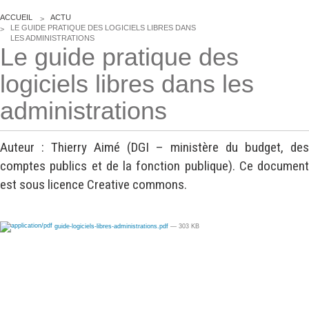
Wordpress
V
Webdesign - UX
ACCUEIL
ACTU
O
LE GUIDE PRATIQUE DES LOGICIELS LIBRES DANS
U
LES ADMINISTRATIONS
Le guide pratique des
S
CLOUD
Ê
DÉMARCHE DEVOPS
T
logiciels libres dans les
Chef
E
S
MÉTHODOLOGIE AGILE
CloudStack
I
administrations
C
Docker
I
TRANSFO DIGITALE
OpenStack
:
Auteur : Thierry Aimé (DGI – ministère du budget, des
CONCEPTS
Puppet
comptes publics et de la fonction publique). Ce document
Xen Project
est sous licence Creative commons.
Prestations
Cas d'usages
guide-logiciels-libres-administrations.pdf
— 303 KB
RÉFÉRENCES
CLOUD BROKER
Application collaborative
eSanté
Business model
Dév Django eCommerce
Cloud broker