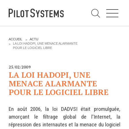
N
a
v
i
g
a
t
i
C
o
h
n
e
DÉV WEB
TECHNOLOGIES
r
V
ACCUEIL
ACTU
c
O
LA LOI HADOPI, UNE MENACE ALARMANTE
h
U
POUR LE LOGICIEL LIBRE
e
PRESTATIONS
PYTHON
S
r
p
Ê
a
T
Audit
Le langage Python
r
E
25/02/2009
S
Expression de besoins
Le framework Django
LA LOI HADOPI, UNE
I
C
Développement
Le serveur d'applications
MENACE ALARMANTE
I
d'applications
Zope
POUR LE LOGICIEL LIBRE
:
Optimisations et tunning
Support et Assistance
GESTION DE CONTENU
En août 2006, la loi DADVSI était promulguée,
Formations
Plone
amorçant le filtrage global de l'Internet, la
Gestion de contenu
Zinnia
répression des internautes et la menace du logiciel
Mobilité