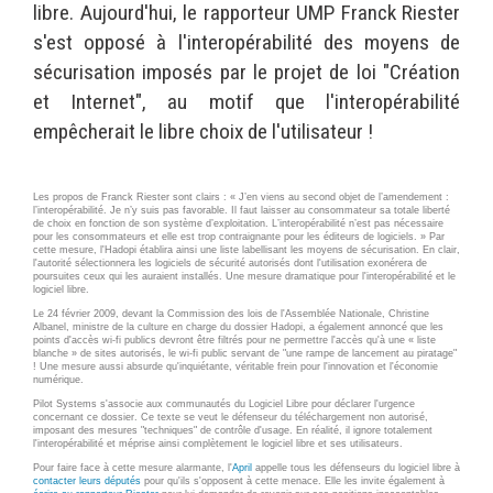
libre. Aujourd'hui, le rapporteur UMP Franck Riester
Wordpress
Webdesign - UX
s'est opposé à l'interopérabilité des moyens de
sécurisation imposés par le projet de loi "Création
CLOUD
et Internet", au motif que l'interopérabilité
DÉMARCHE DEVOPS
Chef
empêcherait le libre choix de l'utilisateur !
MÉTHODOLOGIE AGILE
CloudStack
Docker
Les propos de Franck Riester sont clairs : « J’en viens au second objet de l’amendement :
TRANSFO DIGITALE
l’interopérabilité. Je n’y suis pas favorable. Il faut laisser au consommateur sa totale liberté
OpenStack
de choix en fonction de son système d’exploitation. L’interopérabilité n’est pas nécessaire
pour les consommateurs et elle est trop contraignante pour les éditeurs de logiciels. » Par
CONCEPTS
cette mesure,
l'Hadopi établira ainsi une liste labellisant les moyens de sécurisation. En clair,
Puppet
l'autorité sélectionnera les logiciels de sécurité autorisés dont l'utilisation exonérera de
poursuites ceux qui les auraient installés. Une mesure dramatique pour l'interopérabilité et le
Xen Project
Prestations
logiciel libre.
Le 24 février 2009, devant la Commission des lois de l'Assemblée Nationale, Christine
Cas d'usages
Albanel, ministre de la culture en charge du dossier Hadopi, a également annoncé que les
points d'accès wi-fi publics devront être filtrés pour ne permettre l'accès qu'à une « liste
blanche » de sites autorisés,
le wi-fi public servant de "une rampe de lancement au piratage"
! Une mesure aussi absurde qu'inquiétante, véritable frein pour l'innovation et l'économie
RÉFÉRENCES
numérique.
CLOUD BROKER
Pilot Systems
s'associe aux communautés du Logiciel Libre pour déclarer l'urgence
Application collaborative
concernant ce dossier.
Ce texte se veut le défenseur du téléchargement non autorisé,
imposant des mesures "techniques" de contrôle d'usage. En réalité, il ignore totalement
eSanté
Business model
l'interopérabilité et méprise ainsi complètement le logiciel libre et ses utilisateurs.
Dév Django eCommerce
Cloud broker
Pour faire face à cette mesure alarmante, l'
April
appelle tous les défenseurs du logiciel libre à
contacter leurs députés
pour qu'ils s'opposent à cette menace. Elle les invite également à