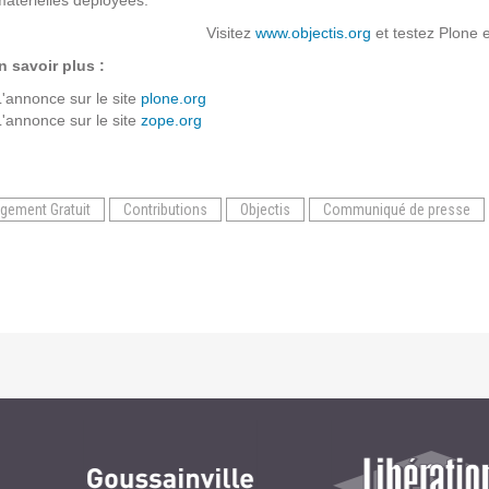
matérielles déployées.
Visitez
www.objectis.org
et testez Plone 
GESTION DE CONTENU
n savoir plus :
L'annonce sur le site
plone.org
Plone
L'annonce sur le site
zope.org
Zinnia
Wordpress
gement Gratuit
Contributions
Objectis
Communiqué de presse
CLOUD
Chef
CloudStack
Docker
OpenStack
Puppet
Xen Project