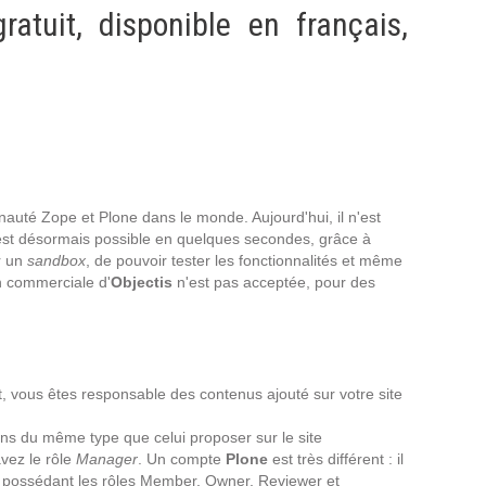
Intranet collectivité
atuit, disponible en français,
Refonte Web
Serveur de messagerie
TMA Intranet
SSO applicatifs métier
CONTACT
nauté Zope et Plone dans le monde. Aujourd'hui, il n'est
C'est désormais possible en quelques secondes, grâce à
Une question ? Nous vous répondrons dans les plus
r un
sandbox
, de pouvoir tester les fonctionnalités et même
brefs délais.
on commerciale d'
Objectis
n'est pas acceptée, pour des
NOUS TROUVER
RECRUTEMENT
t, vous êtes responsable des contenus ajouté sur votre site
ns du même type que celui proposer sur le site
ACTU
vez le rôle
Manager
. Un compte
Plone
est très différent : il
ur possédant les rôles Member, Owner, Reviewer et