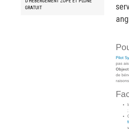
D'HÉBERGEMENT ZOPE ET PLONE
ser
Formations
GRATUIT
Gestion de contenu
angl
Mobilité
Webdesign - UX
Pou
DÉMARCHE DEVOPS
Pilot S
pas ais
MÉTHODOLOGIE AGILE
Object
de béné
raisons
TRANSFO DIGITALE
Fac
Des méthodes et des outils pour réussir votre
transformation digitale
;
CONCEPTS