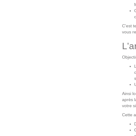
Prestations
Cas d'usages
o
C'est t
vous re
CLOUD BROKER
L'a
Business model
Cloud broker
Objecti
Prestations
Pour Qui ?
Workshop Cloud
Virtualisation
Ainsi l
après 
Support et Assistance
votre s
Migration
Cette a
Formation