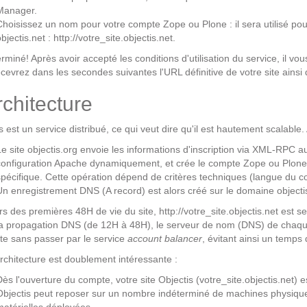
Manager.
Solutions Collaboratives
Choisissez un nom pour votre compte Zope ou Plone : il sera utilisé p
bjectis.net : http://votre_site.objectis.net.
EMAILING
erminé! Après avoir accepté les conditions d'utilisation du service, il 
cevrez dans les secondes suivantes l'URL définitive de votre site ainsi 
GESTION DES TEMPS
rchitecture
s est un service distribué, ce qui veut dire qu'il est hautement scalable
TECHNOLOGIES
Le site objectis.org envoie les informations d'inscription via XML-RPC a
configuration Apache dynamiquement, et crée le compte Zope ou Plone 
L'expertise technologique de Pilot Systems en
spécifique. Cette opération dépend de critères techniques (langue du c
fonction du contexte de votre projet
Un enregistrement DNS (A record) est alors créé sur le domaine objectis
ors des premières 48H de vie du site, http://votre_site.objectis.net est 
la propagation DNS (de 12H à 48H), le serveur de nom (DNS) de chaque
PYTHON
ite sans passer par le service
account balancer
, évitant ainsi un temps 
Le langage Python
rchitecture est doublement intéressante :
Le framework Django
Dès l'ouverture du compte, votre site Objectis (votre_site.objectis.net) es
Objectis peut reposer sur un nombre indéterminé de machines physique
Le serveur d'applications Zope