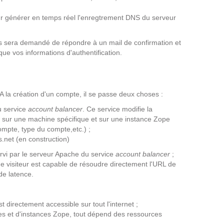
Suivez ici les focus de Pilot Systems sur les
our générer en temps réel l'enregtrement DNS du serveur
actualités du monde numérique.
vous sera demandé de répondre à un mail de confirmation et
ACTU CLOUD
que vos informations d'authentification.
ACTU TRANSFORMATION DIGITALE
. A la création d'un compte, il se passe deux choses :
ACTU PILOT SYSTEMS
u service
account balancer
. Ce service modifie la
sur une machine spécifique et sur une instance Zope
ACTU COMMUNAUTÉ
ompte, type du compte,etc.) ;
.net (en construction)
servi par le serveur Apache du service
account balancer
;
EVÉNEMENTS
 visiteur est capable de résoudre directement l'URL de
de latence.
t directement accessible sur tout l'internet ;
s et d'instances Zope, tout dépend des ressources