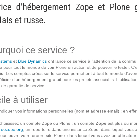
vice d'hébergement Zope et Plone gr
Notre infrastructure DevOps
Services d’hébergement
ais et russe.
Politique de sauvegarde
SLA ET GARANTIES DE SERVICES
rquoi ce service ?
ystems
et
Blue Dynamics
ont lancé ce service à l'attention de la commu
SOLUTIONS
é pour tout le monde de voir Plone en action et de pouvoir le tester. 
is
. Les comptes créés sur le service permettent à tout le monde d'avoi
ficier d'un hébergement gratuit pour les projets associatifs. L'utilisati
Découvrez nos solutions pour le web, la collaboration
 de garantie de service.
ou les applicatifs spécifiques
ile à utiliser
WEB
Indiquer vos informations personnelles (nom et adresse email) ; en effe
INTRANET
Choisissez un compte Zope ou Plone : un compte
Zope
est plus ou moi
freezope.org
, un répertoire dans une instance Zope, dans lequel vous a
Réseaux Sociaux d'Entreprise - RSE
vous ouvre votre propre site Plone, dans lequel vous avez un utilisate