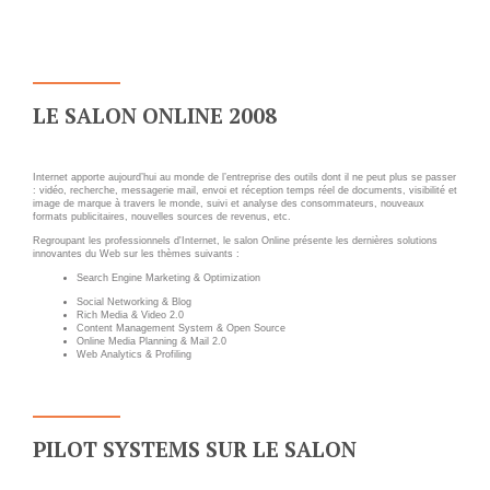
Wordpress
Webdesign - UX
CLOUD
DÉMARCHE DEVOPS
LE SALON ONLINE 2008
Chef
MÉTHODOLOGIE AGILE
CloudStack
Internet apporte aujourd’hui au monde de l’entreprise des outils dont il ne peut plus se passer
Docker
: vidéo, recherche, messagerie mail, envoi et réception temps réel de documents, visibilité et
TRANSFO DIGITALE
image de marque à travers le monde, suivi et analyse des consommateurs, nouveaux
OpenStack
formats publicitaires, nouvelles sources de revenus, etc.
Regroupant les professionnels d'Internet, le salon Online présente les dernières solutions
CONCEPTS
Puppet
innovantes du Web sur les thèmes suivants :
Search Engine Marketing & Optimization
Xen Project
Prestations
Social Networking & Blog
Rich Media & Video 2.0
Cas d'usages
Content Management System & Open Source
Online Media Planning & Mail 2.0
Web Analytics & Profiling
RÉFÉRENCES
CLOUD BROKER
Application collaborative
eSanté
Business model
PILOT SYSTEMS SUR LE SALON
Dév Django eCommerce
Cloud broker