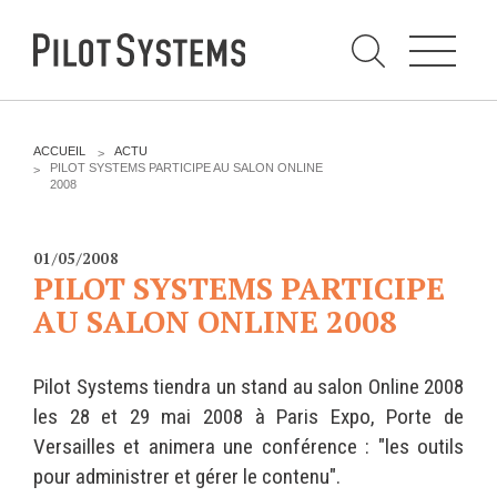
N
a
v
i
g
a
t
i
C
o
h
n
e
DÉV WEB
TECHNOLOGIES
r
V
ACCUEIL
ACTU
c
O
PILOT SYSTEMS PARTICIPE AU SALON ONLINE
h
U
2008
e
PRESTATIONS
PYTHON
S
r
p
Ê
a
T
Audit
Le langage Python
r
E
01/05/2008
S
Expression de besoins
Le framework Django
PILOT SYSTEMS PARTICIPE
I
C
Développement
Le serveur d'applications
AU SALON ONLINE 2008
I
d'applications
Zope
:
Optimisations et tunning
Pilot Systems tiendra un stand au salon Online 2008
Support et Assistance
GESTION DE CONTENU
les 28 et 29 mai 2008 à Paris Expo, Porte de
Formations
Plone
Versailles et animera une conférence : "les outils
Gestion de contenu
pour administrer et gérer le contenu".
Zinnia
Mobilité