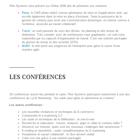
Applications métier
Prestations
Pilot Systems sera présent sur Online 2008 afin de présenter ses solutions :
Dév Django social
Pour Qui ?
Plone
, le CMS phare utilisé comme générateur de sites et d'applications web, qui
excelle également dans la mise en place d'extranet. Toute la puissance de la
gestion de contenu pour avoir une communication dynamique, en interne comme à
Intranet métier
Workshop Cloud
l'extérieur, associée au travail collaboratif.
TMA Plone
Virtualisation
Trackr
, un outil puissant de suivi des tâches, du planning et des temps de
réalisation. Très complet, avec de nombreuses vues graphiques, cet outil vous
surprendra par sa capacité d'organisation du travail. C'est une solution packagée
Dév Django SI
Support et Assistance
de gestion du temps et des activités (GTA).
WaW!
, le wiki porté aux exigences de l'entreprise pour gérer le savoir d'une
Nouveau site Web
Migration
manière agile.
Externalisation Cloud
Formation
Intranet collectivité
LES CONFÉRENCES
Refonte Web
CLOUD
Serveur de messagerie
18 conférences auront lieu pendant le salon. Pilot Systems participera notamment à une des
TMA Intranet
VOTRE CLOUD PRIVÉ
conférences du cycle Marketing : "les outils pour gérer et administrer le contenu".
INFOGÉRÉ
SSO applicatifs métier
Les autres conférences :
Les nouvelles tendances et techniques du E-commerce
L’OFFRE CLOUD INFOGÉRÉ
Comprendre le e-marketing 2.0
Les outils et techniques de la fidélisation ; le one-to-one
CONTACT
Recherche et indexation : trouver, analyser, piger et cibler le contenu vidéo ?
Annoncer sur Internet, quels sont les nouveaux challenges des annonceurs ?
TARIFS D'HÉBERGEMENT
E-mailing et newsletter ; outils complémentaires du E-marketing
NOUS TROUVER
Visiophonie et travail collaboratif : le rêve devient réalité
Créer son site grâce à une solution packagée