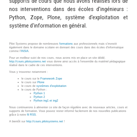
supports de cours que nous avons réalisés lors de
Wordpress
Webdesign - UX
nos interventions dans des écoles d'ingénieurs :
Python, Zope, Plone, système d'exploitation et
CLOUD
système d'information en général.
DÉMARCHE DEVOPS
Chef
MÉTHODOLOGIE AGILE
CloudStack
Pilot Systems propose de nombreuses
formations
aux professionnels mais s'investit
également dans le domaine scolaire en donnant des cours dans des écoles d'informatique
comme l'
INSIA
.
Docker
TRANSFO DIGITALE
Pour un meilleur suivi de nos cours, nous avons mis en place un site dédié.
OpenStack
http://cours.pilotsystems.net
vous donne ainsi accès à l'ensemble du matériel pédagogique
réalisé dans le cadre de ces interventions.
CONCEPTS
Puppet
Vous y trouverez notamment :
le cours sur le
Framework Zope
Xen Project
Prestations
le cours sur
Plone
le cours de
systèmes d'exploitation
Cas d'usages
le cours de Python :
Python 1
Python 2
Python ing1 et ing2
RÉFÉRENCES
Nous continuerons à alimenter ce site de façon régulière avec de nouveaux articles, cours et
CLOUD BROKER
supports de formation. Vous pouvez rester informé facilement de nos nouvelles publications
Application collaborative
grâce à notre
fil RSS
.
eSanté
Business model
A bientôt sur
http://cours.pilotsystems.net
!
Dév Django eCommerce
Cloud broker