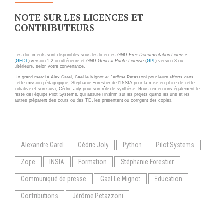
Applications métier
Prestations
NOTE SUR LES LICENCES ET
Dév Django social
Pour Qui ?
CONTRIBUTEURS
Intranet métier
Workshop Cloud
TMA Plone
Virtualisation
Les documents sont disponibles sous les licences
GNU Free Documentation License
(
GFDL
) version 1.2 ou ultérieure et
GNU General Public License
Dév Django SI
(
GPL
) version 3 ou
Support et Assistance
ultérieure, selon votre convenance.
Nouveau site Web
Migration
Un grand merci à Alex Garel, Gaël le Mignot et Jérôme Petazzoni pour leurs efforts dans
cette mission pédagogique, Stéphanie Forestier de l'INSIA pour la mise en place de cette
initiative et son suivi, Cédric Joly pour son rôle de synthèse. Nous remercions également le
Externalisation Cloud
Formation
reste de l'équipe Pilot Systems, qui assure l'intérim sur les projets quand les uns et les
autres préparent des cours ou des TD, les présentent ou corrigent des copies.
Intranet collectivité
Refonte Web
CLOUD
Serveur de messagerie
Alexandre Garel
Cédric Joly
Python
Pilot Systems
TMA Intranet
VOTRE CLOUD PRIVÉ
INFOGÉRÉ
Zope
INSIA
Formation
Stéphanie Forestier
SSO applicatifs métier
Communiqué de presse
Gaël Le Mignot
Education
L’OFFRE CLOUD INFOGÉRÉ
CONTACT
Contributions
Jérôme Petazzoni
TARIFS D'HÉBERGEMENT
NOUS TROUVER