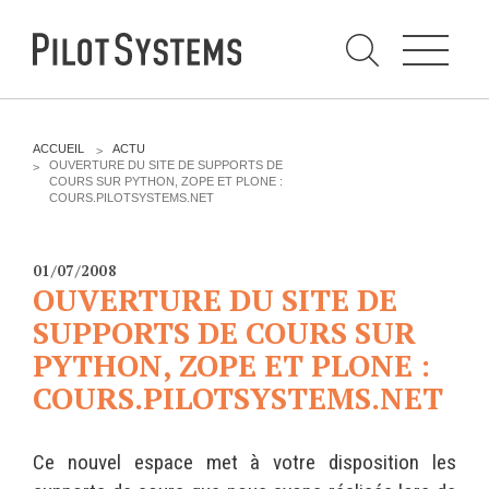
N
a
v
i
g
a
t
i
C
o
h
n
e
DÉV WEB
TECHNOLOGIES
r
V
ACCUEIL
ACTU
c
O
OUVERTURE DU SITE DE SUPPORTS DE
h
U
COURS SUR PYTHON, ZOPE ET PLONE :
e
PRESTATIONS
PYTHON
S
r
COURS.PILOTSYSTEMS.NET
p
Ê
a
T
Audit
Le langage Python
r
E
S
Expression de besoins
Le framework Django
01/07/2008
I
OUVERTURE DU SITE DE
C
Développement
Le serveur d'applications
I
d'applications
SUPPORTS DE COURS SUR
Zope
:
Optimisations et tunning
PYTHON, ZOPE ET PLONE :
Support et Assistance
COURS.PILOTSYSTEMS.NET
GESTION DE CONTENU
Formations
Plone
Gestion de contenu
Ce nouvel espace met à votre disposition les
Zinnia
Mobilité