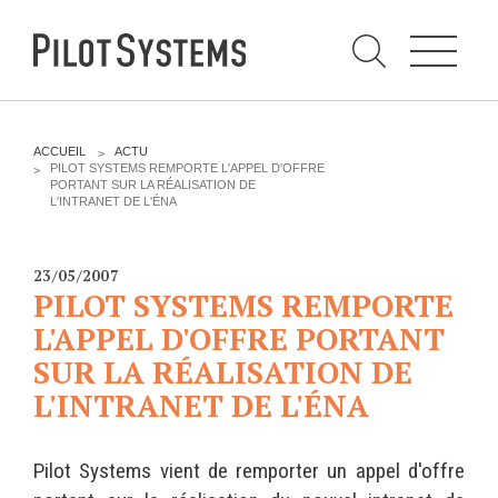
N
a
v
i
g
a
t
i
C
o
h
n
e
DÉV WEB
TECHNOLOGIES
r
V
ACCUEIL
ACTU
c
O
PILOT SYSTEMS REMPORTE L'APPEL D'OFFRE
h
U
PORTANT SUR LA RÉALISATION DE
e
PRESTATIONS
PYTHON
S
r
L'INTRANET DE L'ÉNA
p
Ê
a
T
Audit
Le langage Python
r
E
S
Expression de besoins
Le framework Django
23/05/2007
I
PILOT SYSTEMS REMPORTE
C
Développement
Le serveur d'applications
I
d'applications
L'APPEL D'OFFRE PORTANT
Zope
:
Optimisations et tunning
SUR LA RÉALISATION DE
Support et Assistance
L'INTRANET DE L'ÉNA
GESTION DE CONTENU
Formations
Plone
Gestion de contenu
Pilot Systems vient de remporter un appel d'offre
Zinnia
Mobilité