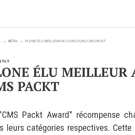
CLOUD
L
ACTU
PLONE ÉLU MEILLEUR AU CONCOURS CMS PACKT
Des solutions Cloud alliant sécurité, évolution et
/1969
pérennité
LONE ÉLU MEILLEUR
MS PACKT
VOTRE CLOUD PRIVÉ INFOGÉRÉ
L’OFFRE CLOUD INFOGÉRÉ
"CMS Packt Award" récompense cha
TARIFS D'HÉBERGEMENT
s leurs catégories respectives. Cette
INFRASTRUCTURE D'HÉBERGEMENT