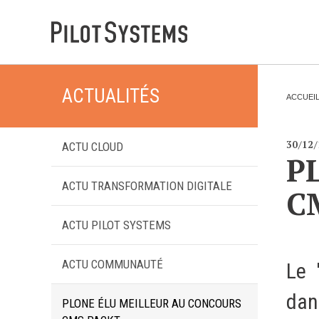
ACTUALITÉS
DÉV WEB
V
ACCUEI
O
U
S
Accompagnement personnalisé pour choisir &
Ê
30/12
ACTU CLOUD
déployer des solutions web adaptées à vos projets
T
P
E
S
I
ACTU TRANSFORMATION DIGITALE
C
PRESTATIONS
C
I
Audit
ACTU PILOT SYSTEMS
:
Expression de besoins
ACTU COMMUNAUTÉ
Le 
Développement d'applications
Optimisations et tunning
dan
PLONE ÉLU MEILLEUR AU CONCOURS
Support et Assistance