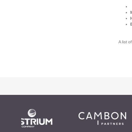
Prestations
Cas d'usages
CLOUD BROKER
A list 
Business model
Cloud broker
Prestations
Pour Qui ?
Workshop Cloud
Virtualisation
Support et Assistance
Migration
Formation