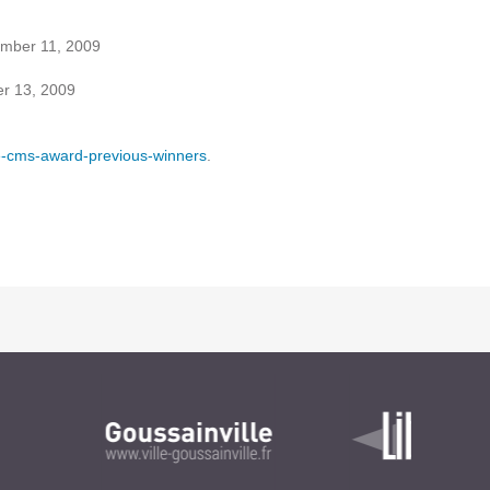
Suivez ici les focus de Pilot Systems sur les
mber 11, 2009
actualités du monde numérique.
r 13, 2009
ACTU CLOUD
-cms-award-previous-winners
.
ACTU TRANSFORMATION DIGITALE
ACTU PILOT SYSTEMS
ACTU COMMUNAUTÉ
EVÉNEMENTS