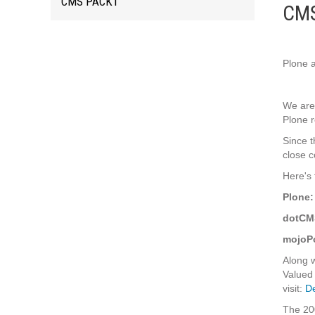
CMS PACKT
CMS
Formations
Gestion de contenu
Mobilité
Plone 
Webdesign - UX
We are
Plone r
DÉMARCHE DEVOPS
Since t
close c
MÉTHODOLOGIE AGILE
Here's 
Plone:
TRANSFO DIGITALE
dotCM
Des méthodes et des outils pour réussir votre
mojoPo
transformation digitale
Along w
Valued 
visit:
De
CONCEPTS
The 20