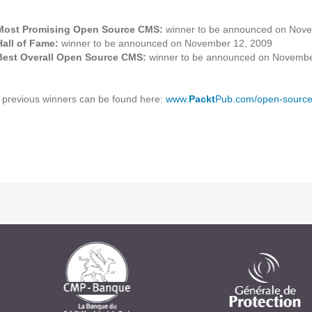
Solutions Collaboratives
Most Promising Open Source CMS:
winner to be announced on Nove
Hall of Fame:
winner to be announced on November 12, 2009
Best Overall Open Source CMS:
winner to be announced on Novembe
EMAILING
GESTION DES TEMPS
of previous winners can be found here:
www.
Packt
Pub.com/open-source
TECHNOLOGIES
L'expertise technologique de Pilot Systems en
fonction du contexte de votre projet
PYTHON
Le langage Python
Le framework Django
Le serveur d'applications Zope