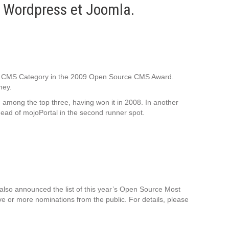
Intranet collectivité
t Wordpress et Joomla.
Refonte Web
Serveur de messagerie
TMA Intranet
SSO applicatifs métier
e CMS Category in the 2009 Open Source CMS Award.
ney.
CONTACT
d among the top three, having won it in 2008. In another
ahead of mojoPortal in the second runner spot.
Une question ? Nous vous répondrons dans les plus
brefs délais.
NOUS TROUVER
RECRUTEMENT
lso announced the list of this year’s Open Source Most
ve or more nominations from the public. For details, please
ACTU