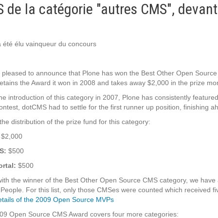
 de la catégorie "autres CMS", devan
Notre infrastructure DevOps
Services d’hébergement
Politique de sauvegarde
a été élu vainqueur du concours
SLA ET GARANTIES DE SERVICES
 pleased to announce that Plone has won the Best Other Open Sourc
etains the Award it won in 2008 and takes away $2,000 in the prize mo
he introduction of this category in 2007, Plone has consistently feature
SOLUTIONS
ontest, dotCMS had to settle for the first runner up position, finishing 
the distribution of the prize fund for this category:
Découvrez nos solutions pour le web, la collaboration
$2,000
ou les applicatifs spécifiques
S:
$500
rtal:
$500
WEB
ith the winner of the Best Other Open Source CMS category, we have a
People. For this list, only those CMSes were counted which received fi
INTRANET
tails of the 2009 Open Source MVPs
Réseaux Sociaux d'Entreprise - RSE
09 Open Source CMS Award covers four more categories: