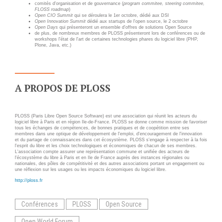
Applications métier
Prestations
comités d'organisation et de gouvernance (
program commitee, steering commitee,
FLOSS roadmap
)
Open CIO Summit
qui se déroulera le 1er octobre, dédié aux DSI
Dév Django social
Pour Qui ?
Open Innovation Summit
dédié aux startups de l'open source, le 2 octobre
Open Days
qui présenteront un ensemble d'offres de solutions Open Source
Intranet métier
Workshop Cloud
de plus, de nombreux membres de PLOSS présenteront lors de conférences ou de
workshops l'état de l'art de certaines technologies phares du logiciel libre (PHP,
Plone, Java, etc.)
TMA Plone
Virtualisation
Dév Django SI
Support et Assistance
Nouveau site Web
Migration
A PROPOS DE PLOSS
Externalisation Cloud
Formation
Intranet collectivité
PLOSS (Paris Libre Open Source Software) est une association qui réunit les acteurs du
Refonte Web
logiciel libre à Paris et en région Ile-de-France. PLOSS se donne comme mission de favoriser
tous les échanges de compétences, de bonnes pratiques et de coopétition entre ses
CLOUD
membres dans une optique de développement de l'emploi, d'encouragement de l'innovation
Serveur de messagerie
et du partage de connaissances dans cet écosystème. PLOSS s'engage à respecter à la fois
l'esprit du libre et les choix technologiques et économiques de chacun de ses membres.
TMA Intranet
L'association compte assurer une représentation commune et unifiée des acteurs de
VOTRE CLOUD PRIVÉ
l'écosystème du libre à Paris et en Ile de France auprès des instances régionales ou
INFOGÉRÉ
nationales, des pôles de compétitivité et des autres associations portant un engagement ou
SSO applicatifs métier
une réflexion sur les usages ou les impacts économiques du logiciel libre.
http://ploss.fr
L’OFFRE CLOUD INFOGÉRÉ
CONTACT
TARIFS D'HÉBERGEMENT
Conférences
PLOSS
Open Source
NOUS TROUVER
Open World Forum