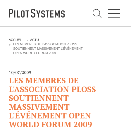
N
a
v
i
g
a
t
i
C
o
h
n
e
DÉV WEB
TECHNOLOGIES
r
V
ACCUEIL
ACTU
c
O
LES MEMBRES DE L'ASSOCIATION PLOSS
h
U
SOUTIENNENT MASSIVEMENT L'ÉVÉNEMENT
e
PRESTATIONS
PYTHON
S
r
OPEN WORLD FORUM 2009
p
Ê
a
T
Audit
Le langage Python
r
E
S
Expression de besoins
Le framework Django
10/07/2009
I
LES MEMBRES DE
C
Développement
Le serveur d'applications
I
d'applications
L'ASSOCIATION PLOSS
Zope
:
Optimisations et tunning
SOUTIENNENT
Support et Assistance
MASSIVEMENT
GESTION DE CONTENU
Formations
L'ÉVÉNEMENT OPEN
Plone
Gestion de contenu
WORLD FORUM 2009
Zinnia
Mobilité