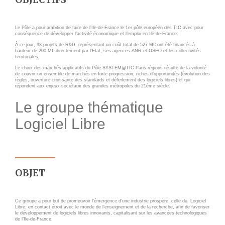
Applications métier
Prestations
Dév Django social
Pour Qui ?
Le Pôle a pour ambition de faire de l’Ile-de-France le 1er pôle européen des TIC avec pour
Intranet métier
Workshop Cloud
conséquence de développer l’activité économique et l’emploi en Ile-de-France.
À ce jour, 93 projets de R&D, représentant un coût total de 527 M€ ont été financés à
TMA Plone
Virtualisation
hauteur de 200 M€ directement par l’Etat, ses agences ANR et OSEO et les collectivités
territoriales.
Dév Django SI
Support et Assistance
Le choix des marchés applicatifs du Pôle SYSTEM@TIC Paris-régions résulte de la volonté
de couvrir un ensemble de marchés en forte progression, riches d’opportunités (évolution des
Nouveau site Web
Migration
règles, ouverture croissante des standards et déferlement des logiciels libres) et qui
répondent aux enjeux sociétaux des grandes métropoles du 21ème siècle.
Externalisation Cloud
Formation
Le groupe thématique
Intranet collectivité
Logiciel Libre
Refonte Web
CLOUD
Serveur de messagerie
TMA Intranet
VOTRE CLOUD PRIVÉ
INFOGÉRÉ
SSO applicatifs métier
OBJET
L’OFFRE CLOUD INFOGÉRÉ
CONTACT
Ce groupe a pour but de promouvoir l’émergence d’une industrie prospère, celle du Logiciel
TARIFS D'HÉBERGEMENT
Libre, en contact étroit avec le monde de l’enseignement et de la recherche, afin de favoriser
le développement de logiciels libres innovants, capitalisant sur les avancées technologiques
NOUS TROUVER
de l’Ile-de-France.