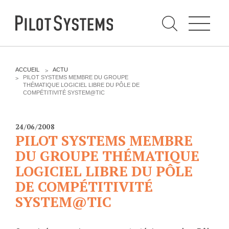
N
a
v
i
g
a
t
i
C
o
h
n
e
DÉV WEB
TECHNOLOGIES
r
V
ACCUEIL
ACTU
c
O
PILOT SYSTEMS MEMBRE DU GROUPE
h
U
THÉMATIQUE LOGICIEL LIBRE DU PÔLE DE
e
PRESTATIONS
PYTHON
S
r
COMPÉTITIVITÉ SYSTEM@TIC
p
Ê
a
T
Audit
Le langage Python
r
E
S
Expression de besoins
Le framework Django
24/06/2008
I
PILOT SYSTEMS MEMBRE
C
Développement
Le serveur d'applications
I
d'applications
DU GROUPE THÉMATIQUE
Zope
:
Optimisations et tunning
LOGICIEL LIBRE DU PÔLE
Support et Assistance
DE COMPÉTITIVITÉ
GESTION DE CONTENU
Formations
SYSTEM@TIC
Plone
Gestion de contenu
Zinnia
Mobilité