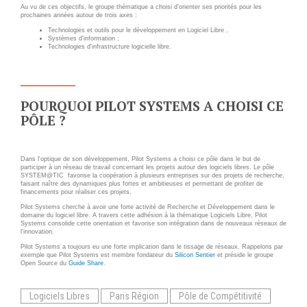
INFRASTRUCTURE
Au vu de ces objectifs, le groupe thématique a choisi d’orienter ses priorités pour les
RECRUTEMENT
D'HÉBERGEMENT
prochaines années autour de trois axes :
Technologies et outils pour le développement en Logiciel Libre ,
Systèmes d'information ;
Notre infrastructure DevOps
Technologies d'infrastructure logicielle libre.
ACTU
Services d’hébergement
ACTU CLOUD
Politique de sauvegarde
POURQUOI PILOT SYSTEMS A CHOISI CE
ACTU TRANSFORMATION
PÔLE ?
DIGITALE
SLA ET GARANTIES DE
SERVICES
ACTU PILOT SYSTEMS
Dans l'optique de son développement, Pilot Systems a choisi ce pôle dans le but de
participer à un réseau de travail concernant les projets autour des logiciels libres. Le pôle
SYSTEM@TIC favorise la coopération à plusieurs entreprises sur des projets de recherche,
ACTU COMMUNAUTÉ
SOLUTIONS
faisant naître des dynamiques plus fortes et ambitieuses et permettant de profiter de
financements pour réaliser ces projets.
WEB
Pilot Systems cherche à avoir une forte activité de Recherche et Développement dans le
EVÉNEMENTS
domaine du logiciel libre. A travers cette adhésion à la thématique Logiciels Libre, Pilot
Systems consolide cette orientation et favorise son intégration dans de nouveaux réseaux de
l'innovation.
INTRANET
Pilot Systems a toujours eu une forte implication dans le tissage de réseaux. Rappelons par
exemple que Pilot Systems est membre fondateur du
Silicon Sentier
et préside le groupe
Réseaux Sociaux d'Entreprise
Open Source du
Guide Share
.
- RSE
Solutions Collaboratives
Logiciels Libres
Paris Région
Pôle de Compétitivité