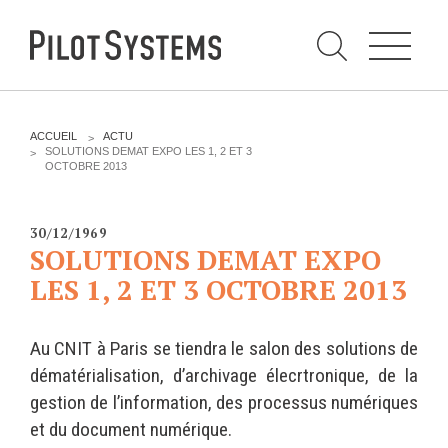
N
a
v
i
g
a
t
i
C
o
h
n
e
DÉV WEB
TECHNOLOGIES
r
V
ACCUEIL
ACTU
c
O
SOLUTIONS DEMAT EXPO LES 1, 2 ET 3
h
U
OCTOBRE 2013
e
PRESTATIONS
PYTHON
S
r
p
Ê
a
T
Audit
Le langage Python
r
E
30/12/1969
S
Expression de besoins
Le framework Django
SOLUTIONS DEMAT EXPO
I
C
Développement
Le serveur d'applications
LES 1, 2 ET 3 OCTOBRE 2013
I
d'applications
Zope
:
Optimisations et tunning
Au CNIT à Paris se tiendra le salon des solutions de
Support et Assistance
GESTION DE CONTENU
dématérialisation, d’archivage élecrtronique, de la
Formations
Plone
gestion de l’information, des processus numériques
Gestion de contenu
et du document numérique.
Zinnia
Mobilité