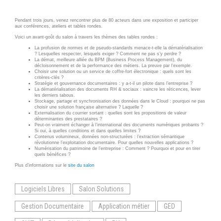
Wordpress
Webdesign - UX
Pendant trois jours, venez rencontrer plus de 80 acteurs dans une exposition et participer
aux conférences, ateliers et tables rondes.
CLOUD
Voici un avant-goût du salon à travers les thèmes des tables rondes :
DÉMARCHE DEVOPS
La profusion de normes et de pseudo-standards menace-t-elle la dématérialisation
Chef
? Lesquelles respecter, lesquels exiger ? Comment ne pas s’y perdre ?
La démat, meilleure alliée du BPM (Business Process Management), du
MÉTHODOLOGIE AGILE
décloisonnement et de la performance des métiers. La preuve par l’exemple.
CloudStack
Choisir une solution ou un service de coffre-fort électronique : quels sont les
critères-clés ?
Docker
Stratégie et gouvernance documentaires : y a-t-il un pilote dans l’entreprise ?
La dématérialisation des documents RH & sociaux : vaincre les réticences, lever
TRANSFO DIGITALE
les derniers tabous.
OpenStack
Stockage, partage et synchronisation des données dans le Cloud : pourquoi ne pas
choisir une solution française alternative ? Laquelle ?
CONCEPTS
Puppet
Externalisation du courrier sortant : quelles sont les propositions de valeur
déterminantes des prestataires ?
Peut-on vraiment échanger à l’international des documents numériques probants ?
Xen Project
Prestations
Si oui, à quelles conditions et dans quelles limites ?
Contenus volumineux, données non-structurées : l’extraction sémantique
révolutionne l’exploitation documentaire. Pour quelles nouvelles applications ?
Cas d'usages
Numérisation du patrimoine de l’entreprise : Comment ? Pourquoi et pour en tirer
quels bénéfices ?
Plus d’informations sur le
site du salon
RÉFÉRENCES
CLOUD BROKER
Application collaborative
Logiciels Libres
Salon Solutions
eSanté
Business model
Gestion Documentaire
Application métier
GED
Dév Django eCommerce
Cloud broker