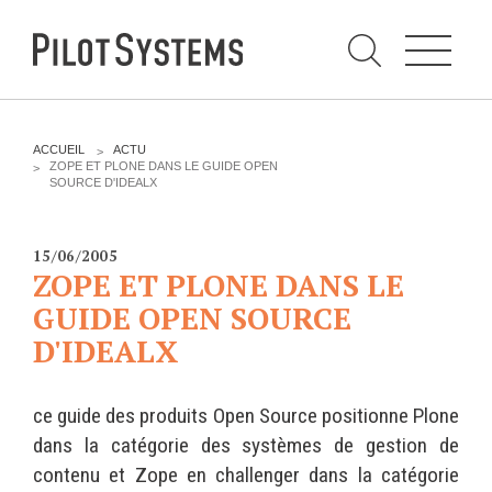
N
a
v
i
g
a
t
i
C
o
h
n
e
DÉV WEB
TECHNOLOGIES
r
V
ACCUEIL
ACTU
c
O
ZOPE ET PLONE DANS LE GUIDE OPEN
h
U
SOURCE D'IDEALX
e
PRESTATIONS
PYTHON
S
r
p
Ê
a
T
Audit
Le langage Python
r
E
15/06/2005
S
Expression de besoins
Le framework Django
ZOPE ET PLONE DANS LE
I
C
Développement
Le serveur d'applications
GUIDE OPEN SOURCE
I
d'applications
Zope
D'IDEALX
:
Optimisations et tunning
Support et Assistance
GESTION DE CONTENU
ce guide des produits Open Source positionne Plone
Formations
Plone
dans la catégorie des systèmes de gestion de
Gestion de contenu
Zinnia
contenu et Zope en challenger dans la catégorie
Mobilité