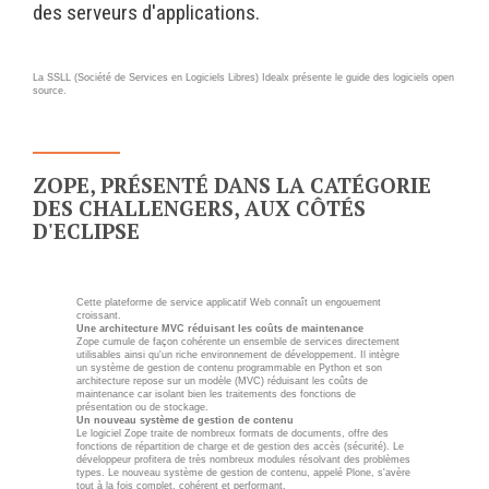
des serveurs d'applications.
Wordpress
Webdesign - UX
CLOUD
La SSLL (Société de Services en Logiciels Libres) Idealx présente le guide des logiciels open
source.
DÉMARCHE DEVOPS
Chef
MÉTHODOLOGIE AGILE
CloudStack
ZOPE, PRÉSENTÉ DANS LA CATÉGORIE
Docker
TRANSFO DIGITALE
DES CHALLENGERS, AUX CÔTÉS
OpenStack
D'ECLIPSE
CONCEPTS
Puppet
Xen Project
Prestations
Cette plateforme de service applicatif Web connaît un engouement
croissant.
Cas d'usages
Une architecture MVC réduisant les coûts de maintenance
Zope cumule de façon cohérente un ensemble de services directement
utilisables ainsi qu'un riche environnement de développement. Il intègre
RÉFÉRENCES
un système de gestion de contenu programmable en Python et son
architecture repose sur un modèle (MVC) réduisant les coûts de
CLOUD BROKER
maintenance car isolant bien les traitements des fonctions de
présentation ou de stockage.
Application collaborative
Un nouveau système de gestion de contenu
eSanté
Business model
Le logiciel Zope traite de nombreux formats de documents, offre des
fonctions de répartition de charge et de gestion des accès (sécurité). Le
développeur profitera de très nombreux modules résolvant des problèmes
Dév Django eCommerce
Cloud broker
types. Le nouveau système de gestion de contenu, appelé Plone, s'avère
tout à la fois complet, cohérent et performant.