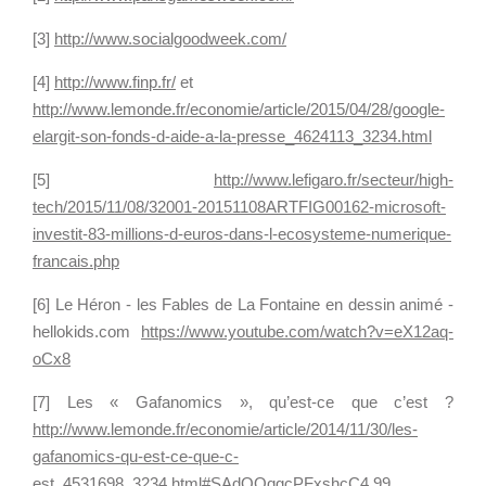
e
[3]
http://www.socialgoodweek.com/
r
[4]
http://www.finp.fr/
et
D
http://www.lemonde.fr/economie/article/2015/04/28/google-
i
elargit-son-fonds-d-aide-a-la-presse_4624113_3234.html
g
i
[5]
http://www.lefigaro.fr/secteur/high-
w
tech/2015/11/08/32001-20151108ARTFIG00162-microsoft-
o
investit-83-millions-d-euros-dans-l-ecosysteme-numerique-
r
francais.php
l
[6] Le Héron - les Fables de La Fontaine en dessin animé -
d
hellokids.com
https://www.youtube.com/watch?v=eX12aq-
W
oCx8
e
e
[7] Les « Gafanomics », qu’est-ce que c’est ?
k
http://www.lemonde.fr/economie/article/2014/11/30/les-
d
gafanomics-qu-est-ce-que-c-
u
est_4531698_3234.html#SAdQOqgcPFxshcC4.99