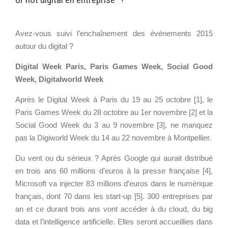
Wordpress
Webdesign - UX
h
Avez-vous suivi l’enchaînement des événements 2015
CLOUD
t
autour du digital ?
DÉMARCHE DEVOPS
Chef
t
Digital Week Paris, Paris Games Week, Social Good
MÉTHODOLOGIE AGILE
p
CloudStack
Week, Digitalworld Week
s
Docker
:
Après le Digital Week à Paris du 19 au 25 octobre [1], le
OpenStack
TRANSFO DIGITALE
/
Paris Games Week du 28 octobre au 1er novembre [2] et la
Puppet
/
Social Good Week du 3 au 9 novembre [3], ne manquez
CONCEPTS
Xen Project
w
pas la Digiworld Week du 14 au 22 novembre à Montpellier.
Prestations
w
Du vent ou du sérieux ? Après Google qui aurait distribué
w
Cas d'usages
en trois ans 60 millions d’euros à la presse française [4],
.
RÉFÉRENCES
Microsoft va injecter 83 millions d’euros dans le numérique
p
CLOUD BROKER
français, dont 70 dans les start-up [5]. 300 entreprises par
i
Application collaborative
an et ce durant trois ans vont accéder à du cloud, du big
l
eSanté
Business model
data et l’intelligence artificielle. Elles seront accueillies dans
o
Dév Django eCommerce