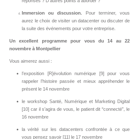
réponses ? D’autres points à aborder ?
- RSE
u
Immersion ou discussion.
Pour terminer, vous
Solutions Collaboratives
-
aurez le choix de visiter un datacenter ou discuter de
1
la suite des événements pour votre entreprise.
4
EMAILING
-
Un excellent programme pour vous du 14 au 22
a
GESTION DES TEMPS
novembre à Montpellier
u
-
Vous aimerez aussi :
2
l’exposition [R]évolution numérique [9] pour vous
2
rappeler l’histoire passée et mieux appréhender le
-
présent le 14 novembre
n
o
le workshop Santé, Numérique et Marketing Digital
v
[10] car il s’agira de vous, le patient dit “connecté”, le
e
16 novembre
m
la vérité sur les datacenters confrontée à ce que
b
vous pensez savoir [11] le 17 novembre
r