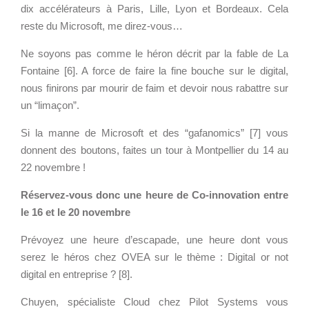
Cloud broker
dix accélérateurs à Paris, Lille, Lyon et Bordeaux. Cela
t
Applications métier
Prestations
reste du Microsoft, me direz-vous…
s
Dév Django social
Pour Qui ?
y
Ne soyons pas comme le héron décrit par la fable de La
Intranet métier
Workshop Cloud
s
Fontaine [6]. A force de faire la fine bouche sur le digital,
t
TMA Plone
Virtualisation
nous finirons par mourir de faim et devoir nous rabattre sur
e
Dév Django SI
Support et Assistance
un “limaçon”.
m
Nouveau site Web
Migration
s
Si la manne de Microsoft et des “gafanomics” [7] vous
Externalisation Cloud
Formation
.
donnent des boutons, faites un tour à Montpellier du 14 au
Intranet collectivité
n
22 novembre !
e
Refonte Web
Réservez-vous donc une heure de Co-innovation entre
t
Serveur de messagerie
le 16 et le 20 novembre
CLOUD
/
TMA Intranet
e
Prévoyez une heure d’escapade, une heure dont vous
VOTRE CLOUD PRIVÉ
SSO applicatifs métier
v
INFOGÉRÉ
serez le héros chez OVEA sur le thème : Digital or not
e
digital en entreprise ? [8].
L’OFFRE CLOUD INFOGÉRÉ
n
CONTACT
Chuyen, spécialiste Cloud chez Pilot Systems vous
t