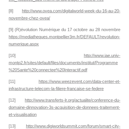
1
4
[8]
http://www.ovea.com/digitalworld-week-du-16-au-20-
a
novembre-chez-ovea/
u
[9] (R)évolution Numérique du 17 octobre au 28 novembre
2
https://mediatheques.montpellier3m.fr/DEFAULT/revolution-
2
numerique.aspx
n
o
[10]
http://www.iae.univ-
v
montp2.fr/sites/default/files/documents/institut/Programme
e
%20Sante%20connectee%20Interactif.pdf
m
[11]
https://www.weezevent.com/data-center-et-
b
infrastructure-telecom-la-filiere-francaise-se-federe
r
e
[12]
http://www.transferts-lr.org/actualite/conference-du-
2
domaine-dinnovation-3s-acquisition-de-donnees-traitement-
0
et-visualisation
1
5
[13]
http://www.digiworldsummit.com/forum/smart-city-