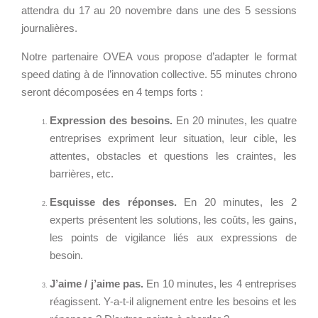
TARIFS D'HÉBERGEMENT
attendra du 17 au 20 novembre dans une des 5 sessions
s
NOUS TROUVER
journalières.
/
INFRASTRUCTURE
RECRUTEMENT
D'HÉBERGEMENT
d
Notre partenaire OVEA vous propose d’adapter le format
i
Notre infrastructure DevOps
speed dating
à de l’innovation collective. 55 minutes chrono
g
seront décomposées en 4 temps forts :
Services d’hébergement
ACTU
i
Politique de sauvegarde
w
Expression des besoins.
En 20 minutes, les quatre
ACTU CLOUD
o
entreprises expriment leur situation, leur cible, les
r
ACTU TRANSFORMATION
attentes, obstacles et questions les craintes, les
SLA ET GARANTIES DE
DIGITALE
l
barrières, etc.
SERVICES
d
ACTU PILOT SYSTEMS
Esquisse des réponses.
En 20 minutes, les 2
-
experts présentent les solutions, les coûts, les gains,
w
ACTU COMMUNAUTÉ
SOLUTIONS
les points de vigilance liés aux expressions de
e
besoin.
WEB
e
k
EVÉNEMENTS
J’aime / j’aime pas.
En 10 minutes, les 4 entreprises
INTRANET
-
réagissent. Y-a-t-il alignement entre les besoins et les
Réseaux Sociaux d'Entreprise
d