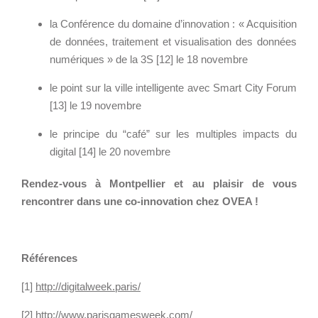
e
la Conférence du domaine d’innovation : « Acquisition
-
de données, traitement et visualisation des données
2
numériques » de la 3S [12] le 18 novembre
0
1
le point sur la ville intelligente avec Smart City Forum
5
[13] le 19 novembre
-
le principe du “café” sur les multiples impacts du
a
digital [14] le 20 novembre
-
m
Rendez-vous à Montpellier et au plaisir de vous
o
rencontrer dans une co-innovation chez OVEA !
n
t
p
Références
e
l
[1]
http://digitalweek.paris/
l
[2]
http://www.parisgamesweek.com/
i