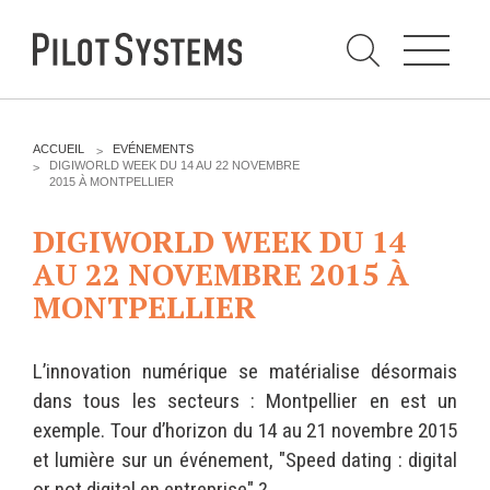
N
a
v
i
g
a
t
i
C
o
h
n
e
DÉV WEB
TECHNOLOGIES
r
V
ACCUEIL
EVÉNEMENTS
c
O
DIGIWORLD WEEK DU 14 AU 22 NOVEMBRE
h
U
2015 À MONTPELLIER
e
PRESTATIONS
PYTHON
S
r
p
Ê
a
DIGIWORLD WEEK DU 14
T
Audit
Le langage Python
r
E
AU 22 NOVEMBRE 2015 À
S
Expression de besoins
Le framework Django
I
MONTPELLIER
C
Développement
Le serveur d'applications
I
d'applications
Zope
:
Optimisations et tunning
L’innovation numérique se matérialise désormais
Support et Assistance
GESTION DE CONTENU
dans tous les secteurs : Montpellier en est un
Formations
exemple. Tour d’horizon du 14 au 21 novembre 2015
Plone
Gestion de contenu
et lumière sur un événement, "Speed dating : digital
Zinnia
Mobilité
or not digital en entreprise" ?