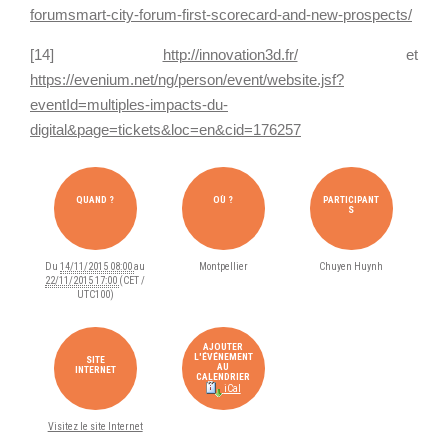
à
forumsmart-city-forum-first-scorecard-and-new-prospects/
M
[14]
http://innovation3d.fr/
et
o
https://evenium.net/ng/person/event/website.jsf?
n
eventId=multiples-impacts-du-
t
digital&page=tickets&loc=en&cid=176257
p
e
l
QUAND ?
OÙ ?
PARTICIPANT
S
l
i
e
Du
14/11/2015 08:00
au
Montpellier
Chuyen Huynh
22/11/2015 17:00
(CET /
r
UTC100)
2
0
AJOUTER
L'ÉVÉNEMENT
SITE
AU
INTERNET
1
CALENDRIER
iCal
5
-
Visitez le site Internet