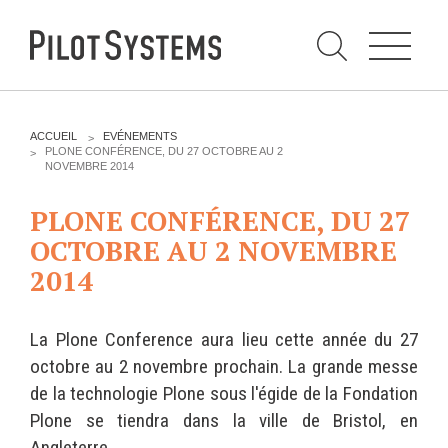
N
a
v
i
g
a
t
i
C
o
h
n
e
DÉV WEB
TECHNOLOGIES
r
V
ACCUEIL
EVÉNEMENTS
c
O
PLONE CONFÉRENCE, DU 27 OCTOBRE AU 2
h
U
NOVEMBRE 2014
e
PRESTATIONS
PYTHON
S
r
p
Ê
a
PLONE CONFÉRENCE, DU 27
T
Audit
Le langage Python
r
E
OCTOBRE AU 2 NOVEMBRE
S
Expression de besoins
Le framework Django
I
2014
C
Développement
Le serveur d'applications
I
d'applications
Zope
:
Optimisations et tunning
La Plone Conference aura lieu cette année du 27
Support et Assistance
GESTION DE CONTENU
octobre au 2 novembre prochain. La grande messe
Formations
de la technologie Plone sous l'égide de la Fondation
Plone
Gestion de contenu
Plone se tiendra dans la ville de Bristol, en
Zinnia
Mobilité
Angleterre.