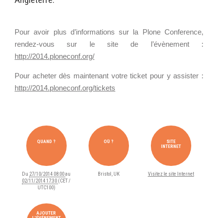
Wordpress
Webdesign - UX
h
Pour avoir plus d’informations sur la Plone Conference,
CLOUD
t
rendez-vous sur le site de l’évènement :
DÉMARCHE DEVOPS
Chef
t
http://2014.ploneconf.org/
MÉTHODOLOGIE AGILE
p
CloudStack
Pour acheter dès maintenant votre ticket pour y assister :
s
Docker
http://2014.ploneconf.org/tickets
:
OpenStack
TRANSFO DIGITALE
/
Puppet
/
CONCEPTS
Xen Project
w
Prestations
w
QUAND ?
OÙ ?
SITE
INTERNET
w
Cas d'usages
.
RÉFÉRENCES
Du
27/10/2014 08:00
au
Bristol, UK
Visitez le site Internet
p
02/11/2014 17:30
(CET /
CLOUD BROKER
UTC100)
i
Application collaborative
l
eSanté
Business model
o
AJOUTER
Dév Django eCommerce
L'ÉVÉNEMENT