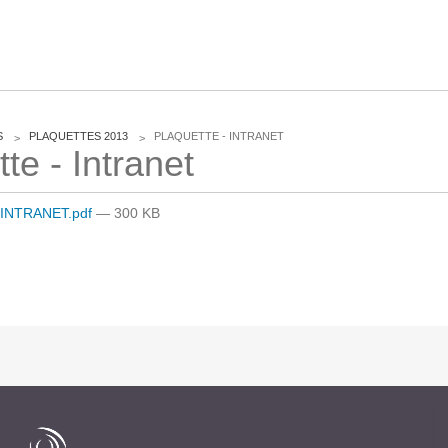
CLOUD
S
PLAQUETTES 2013
PLAQUETTE - INTRANET
te - Intranet
Des solutions Cloud alliant sécurité, évolution et
pérennité
INTRANET.pdf
— 300 KB
VOTRE CLOUD PRIVÉ INFOGÉRÉ
L’OFFRE CLOUD INFOGÉRÉ
TARIFS D'HÉBERGEMENT
INFRASTRUCTURE D'HÉBERGEMENT