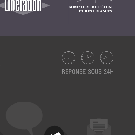
Intranet collectivité
Refonte Web
Serveur de messagerie
TMA Intranet
SSO applicatifs métier
CONTACT
Une question ? Nous vous répondrons dans les plus
brefs délais.
NOUS TROUVER
RECRUTEMENT
ACTU