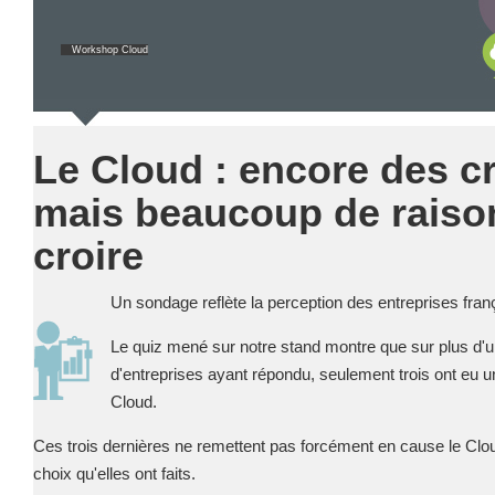
Webdesign - UX
Workshop Cloud
CLOUD
DÉMARCHE DEVOPS
Chef
MÉTHODOLOGIE AGILE
CloudStack
Le Cloud : encore des c
Docker
mais beaucoup de raiso
OpenStack
TRANSFO DIGITALE
Puppet
croire
CONCEPTS
Xen Project
Prestations
Un sondage reflète la perception des entreprises franç
Cas d'usages
Le quiz mené sur notre stand montre que sur plus d'
d'entreprises ayant répondu, seulement trois ont eu
RÉFÉRENCES
CLOUD BROKER
Cloud.
Application collabo
Business model
Ces trois dernières ne remettent pas forcément en cause le Clo
Dév Django eComm
Cloud broker
choix qu'elles ont faits.
Applications métie