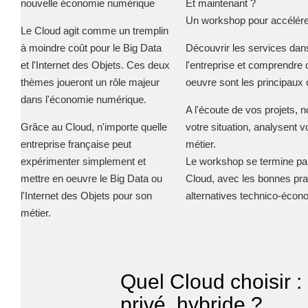
nouvelle économie numérique
Et maintenant ?
INFRASTRUCTURE D'HÉBERGEMENT
RECRUTEMENT
Un workshop pour accélérer
Notre infrastructure DevOps
Le Cloud agit comme
un tremplin
à moindre coût
pour le Big Data
Découvrir les services dans
Services d’hébergement
et l'Internet des Objets. Ces deux
l'entreprise et comprendre
ACTU
Politique de sauvegarde
thèmes joueront un rôle majeur
oeuvre sont les principaux 
ACTU CLOUD
dans l'économie numérique.
A l'écoute de vos projets,
n
SLA ET GARANTIES DE SERVICES
ACTU TRANSFOR
Grâce au Cloud, n'importe quelle
votre situation, analysent v
entreprise française peut
métier.
ACTU PILOT SY
expérimenter simplement et
Le workshop se termine par
SOLUTIONS
mettre en oeuvre le Big Data ou
Cloud, avec les bonnes pra
ACTU COMMUNA
WEB
l'Internet des Objets pour son
alternatives technico-écon
métier.
INTRANET
EVÉNEMENTS
Réseaux Sociaux d'Entreprise - RSE
Solutions Collaboratives
Quel Cloud choisir : 
privé, hybride ?