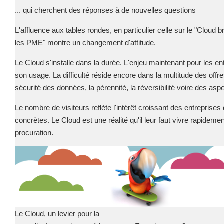
Prestations
Dév Django social
... qui cherchent des réponses à de nouvelles questions
Pour Qui ?
Intranet métier
L'affluence aux tables rondes, en particulier celle sur le "Cloud b
Workshop Cloud
TMA Plone
les PME" montre un changement d'attitude.
Virtualisation
Dév Django SI
Le Cloud s'installe dans la durée.
L'enjeu maintenant pour les ent
Support et Assistance
Nouveau site Web
son usage. La difficulté réside encore dans la multitude des offres
Migration
Externalisation Clo
sécurité des données, la pérennité, la réversibilité voire des aspe
Formation
Intranet collectivité
Le nombre de visiteurs reflète l'intérêt croissant des entreprise
Refonte Web
concrètes.
Le Cloud est une réalité qu'il leur faut vivre rapideme
Serveur de messag
procuration.
CLOUD
TMA Intranet
SSO applicatifs mét
VOTRE CLOUD PRIVÉ INFOGÉRÉ
L’OFFRE CLOUD INFOGÉRÉ
CONTACT
TARIFS D'HÉBERGEMENT
Le Cloud, un levier pour la
NOUS TROUVER