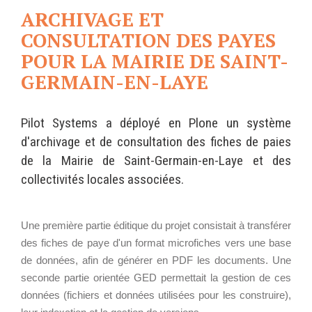
Ê
Wordpress
ARCHIVAGE ET
T
Webdesign - UX
E
CONSULTATION DES PAYES
S
I
CLOUD
POUR LA MAIRIE DE SAINT-
C
DÉMARCHE DEVOPS
I
GERMAIN-EN-LAYE
Chef
:
MÉTHODOLOGIE AGILE
CloudStack
Docker
Pilot Systems a déployé en Plone un système
d'archivage et de consultation des fiches de paies
OpenStack
TRANSFO DIGITALE
de la Mairie de Saint-Germain-en-Laye et des
Puppet
CONCEPTS
collectivités locales associées.
Xen Project
Prestations
Cas d'usages
Une première partie éditique du projet consistait à transférer
des fiches de paye d'un format microfiches vers une base
RÉFÉRENCES
de données, afin de générer en PDF les documents. Une
CLOUD BROKER
Application collaborative
seconde partie orientée GED permettait la gestion de ces
eSanté
Business model
données (fichiers et données utilisées pour les construire),
Dév Django eCommerce