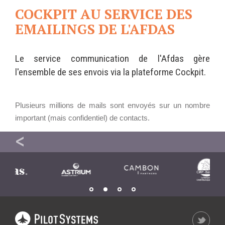
Ê
Wordpress
COCKPIT AU SERVICE DES
T
Webdesign - UX
E
EMAILINGS DE L'AFDAS
S
I
CLOUD
C
DÉMARCHE DEVOPS
I
Chef
Le service communication de l'Afdas gère
:
MÉTHODOLOGIE AGILE
l'ensemble de ses envois via la plateforme Cockpit.
CloudStack
Docker
OpenStack
TRANSFO DIGITALE
Plusieurs millions de mails sont envoyés sur un nombre
Puppet
important (mais confidentiel) de contacts.
CONCEPTS
Xen Project
HÉBERGEMENT DU SITE DE L’UNION DES VILLES ET COMMUNES DE WAL
Prestations
Cas d'usages
RÉFÉRENCES
CLOUD BROKER
Application collaborative
eSanté
Business model
Dév Django eCommerce