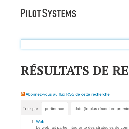
DÉV WEB
Accompagnement personnalisé pour choisir &
déployer des solutions web adaptées à vos projets
RÉSULTATS DE R
PRESTATIONS
Audit
Abonnez-vous au flux RSS de cette recherche
Expression de besoins
Développement d'applications
Trier par
pertinence
date (le plus récent en premie
Optimisations et tunning
Web
Support et Assistance
Le web fait partie intégrante des stratégies de comm