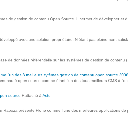
Notre infrastructure DevOps
Services d’hébergement
stèmes de gestion de contenu Open Source. Il permet de développer et d’
Politique de sauvegarde
éveloppé avec une solution propriétaire. N'étant pas pleinement satisfai
SLA ET GARANTIES DE SERVICES
SOLUTIONS
e données référentielle sur les systèmes de gestion de contenu (CMS)
Découvrez nos solutions pour le web, la collaboration
 l'un des 3 meilleurs sytèmes gestion de contenu open source 2006 
communauté open source comme étant l'un des tous meilleurs CMS à l'
ou les applicatifs spécifiques
open-source
Rattaché à
Actu
WEB
 Rapoza présente Plone comme l'une des meilleures applications de port
INTRANET
Réseaux Sociaux d'Entreprise - RSE