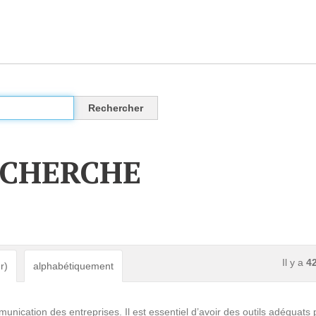
CLOUD
Des solutions Cloud alliant sécurité, évolution et
pérennité
ECHERCHE
VOTRE CLOUD PRIVÉ INFOGÉRÉ
L’OFFRE CLOUD INFOGÉRÉ
TARIFS D'HÉBERGEMENT
Il y a
4
r)
alphabétiquement
INFRASTRUCTURE D'HÉBERGEMENT
unication des entreprises. Il est essentiel d’avoir des outils adéquats 