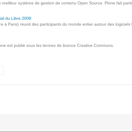
lleur système de gestion de contenu Open Source. Plone fait partie de
Solutions Collaboratives
al du Libre 2008
à Paris) réunit des participants du monde entier autour des logiciels 
EMAILING
GESTION DES TEMPS
ne est publié sous les termes de licence Creative Commons.
TECHNOLOGIES
L'expertise technologique de Pilot Systems en
fonction du contexte de votre projet
PYTHON
Le langage Python
Le framework Django
Le serveur d'applications Zope