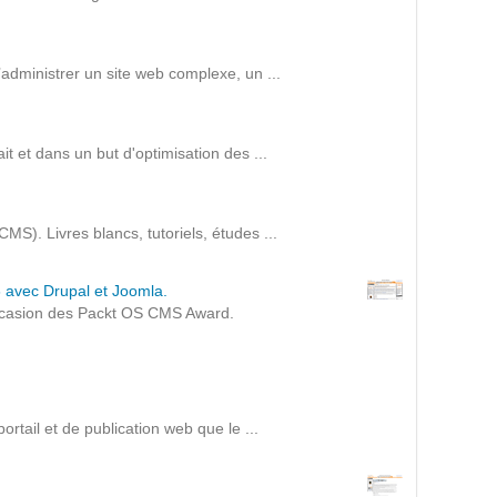
Intranet collectivité
Refonte Web
Serveur de messagerie
administrer un site web complexe, un ...
TMA Intranet
SSO applicatifs métier
t et dans un but d'optimisation des ...
CONTACT
. Livres blancs, tutoriels, études ...
Une question ? Nous vous répondrons dans les plus
brefs délais.
avec Drupal et Joomla.
occasion des Packt OS CMS Award.
NOUS TROUVER
RECRUTEMENT
ail et de publication web que le ...
ACTU