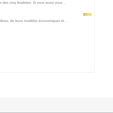
s cinq finalistes. Si vous aussi vous ...
Suivez ici les focus de Pilot Systems sur les
actualités du monde numérique.
libres, de leurs modèles économiques et ...
ACTU CLOUD
ACTU TRANSFORMATION DIGITALE
ACTU PILOT SYSTEMS
ACTU COMMUNAUTÉ
EVÉNEMENTS