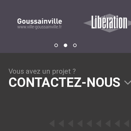
GESTION DE CONTENU
Plone
Zinnia
Wordpress
CLOUD
Vous avez un projet ?
CONTACTEZ-NOUS
Chef
CloudStack
Docker
OpenStack
Puppet
Xen Project