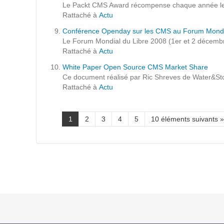
Le Packt CMS Award récompense chaque année le mei
Prestations
Rattaché à
Actu
Cas d'usages
Conférence Openday sur les CMS au Forum Mondi
Le Forum Mondial du Libre 2008 (1er et 2 décembre 
Rattaché à
Actu
CLOUD BROKER
White Paper Open Source CMS Market Share
Ce document réalisé par Ric Shreves de Water&Sto
Business model
Rattaché à
Actu
Cloud broker
Prestations
1
2
3
4
5
10 éléments suivants »
Pour Qui ?
Workshop Cloud
Virtualisation
Support et Assistance
Migration
Formation