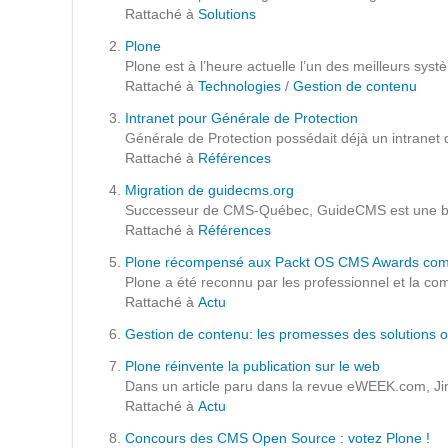
Formations
Rattaché à
Solutions
Gestion de contenu
Plone
Plone est à l’heure actuelle l’un des meilleurs sy
Mobilité
Rattaché à
Technologies
/
Gestion de contenu
Webdesign - UX
Intranet pour Générale de Protection
Générale de Protection possédait déjà un intranet d
Rattaché à
Références
DÉMARCHE DEVOPS
Migration de guidecms.org
Successeur de CMS-Québec, GuideCMS est une base d
MÉTHODOLOGIE AGILE
Rattaché à
Références
Plone récompensé aux Packt OS CMS Awards comme
Plone a été reconnu par les professionnel et la 
TRANSFO DIGITALE
Rattaché à
Actu
Gestion de contenu: les promesses des solutions 
Des méthodes et des outils pour réussir votre
transformation digitale
Plone réinvente la publication sur le web
Dans un article paru dans la revue eWEEK.com, Jim
Rattaché à
Actu
CONCEPTS
Concours des CMS Open Source : votez Plone !