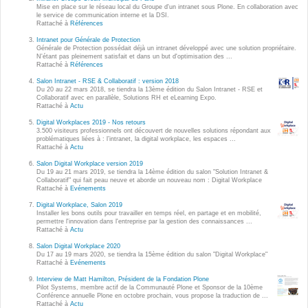
Wordpress
Mise en place sur le réseau local du Groupe d'un intranet sous Plone. En collaboration avec
le service de communication interne et la DSI.
Webdesign - UX
Rattaché à
Références
Intranet pour Générale de Protection
Générale de Protection possédait déjà un intranet développé avec une solution propriétaire.
CLOUD
N'étant pas pleinement satisfait et dans un but d'optimisation des ...
DÉMARCHE DEVOPS
Rattaché à
Références
Chef
Salon Intranet - RSE & Collaboratif : version 2018
MÉTHODOLOGIE AGILE
Du 20 au 22 mars 2018, se tiendra la 13ème édition du Salon Intranet - RSE et
CloudStack
Collaboratif avec en parallèle, Solutions RH et eLearning Expo.
Rattaché à
Actu
Docker
Digital Workplaces 2019 - Nos retours
TRANSFO DIGITALE
3.500 visiteurs professionnels ont découvert de nouvelles solutions répondant aux
OpenStack
problématiques liées à : l’intranet, la digital workplace, les espaces ...
Rattaché à
Actu
CONCEPTS
Puppet
Salon Digital Workplace version 2019
Du 19 au 21 mars 2019, se tiendra la 14ème édition du salon "Solution Intranet &
Xen Project
Collaboratif" qui fait peau neuve et aborde un nouveau nom : Digital Workplace
Prestations
Rattaché à
Evénements
Cas d'usages
Digital Workplace, Salon 2019
Installer les bons outils pour travailler en temps réel, en partage et en mobilité,
permettre l'innovation dans l'entreprise par la gestion des connaissances ...
Rattaché à
Actu
RÉFÉRENCES
CLOUD BROKER
Salon Digital Workplace 2020
Du 17 au 19 mars 2020, se tiendra la 15ème édition du salon "Digital Workplace"
Application collaborative
Rattaché à
Evénements
eSanté
Business model
Interview de Matt Hamilton, Président de la Fondation Plone
Pilot Systems, membre actif de la Communauté Plone et Sponsor de la 10ème
Dév Django eCommerce
Cloud broker
Conférence annuelle Plone en octobre prochain, vous propose la traduction de ...
Rattaché à
Actu