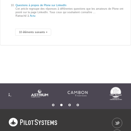
Applications métier
Prestations
Questions à propos de Plone sur LinkedIn
Cet article regroupe des réponses à différentes questions que les amateurs de Plone ont
Dév Django social
Pour Qui ?
posté sur la page LinkedIn. Tous ceux qui souhaitent connaître ...
Rattaché à
Actu
Intranet métier
Workshop Cloud
TMA Plone
Virtualisation
10 éléments suivants »
Dév Django SI
Support et Assistance
Nouveau site Web
Migration
Externalisation Cloud
Formation
Intranet collectivité
Refonte Web
CLOUD
Serveur de messagerie
TMA Intranet
VOTRE CLOUD PRIVÉ
INFOGÉRÉ
SSO applicatifs métier
L’OFFRE CLOUD INFOGÉRÉ
CONTACT
TARIFS D'HÉBERGEMENT
NOUS TROUVER