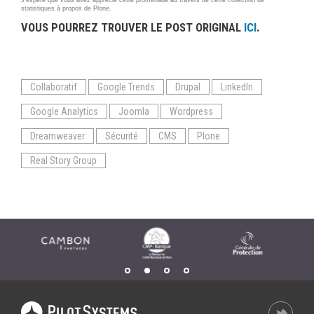
J'espère que vous avez apprécié cette promenade au travers de cette collection de
statistiques à propos de Plone.
VOUS POURREZ TROUVER LE POST ORIGINAL
ICI
.
Collaboratif
Google Trends
Drupal
LinkedIn
Google Analytics
Joomla
Wordpress
Dreamweaver
Sécurité
CMS
Plone
Real Story Group