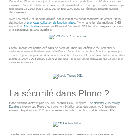
Cependant, Plone ne s'est jamais concentré sur le secteur du bon marché de masse. Au
contraire, Plone s'est bâti un écosystème de consultants et d'entreprises professionnels qui
fournissent sa valeur persistante. Les témoignages dans les réponses LinkedIn parlent
d'eux-mêmes.
EMAILING
Avec son modèle de sécurité détaillé, son puissant moteur de workflow, sa grande facilité
d'utilisation et
une vaste collection de fonctionnalités
, Plone reste l'un des meilleurs CMS
GESTION DES TEMPS
aujourd'hui.
CMS Matrix
montre que Plone est l'un des 6 CMS les plus comparés dans leur
liste exhaustive de 1000 systèmes.
Google Trends est parfois cité dans ce contexte, mais s'il reflétait le réel potentiel de
croissance, nous utiliserions tous WordPress. Aussi, les recherches Google capturées par
Trends n'apportent pas que des bonnes nouvelles. L'élément E ci-dessous fait mention d'une
grande attaque DDoS dirigée contre WordPress, difficilement un indicateur qui garantit une
croissance positive.
La sécurité dans Plone ?
Plone continue d'être le plus sécurisé parmi les CMS majeurs.
The National Vulnerability
Database
montre que Plone a eu seulement 9 failles détectées durant les 3 dernières
années. Drupal en a eu 232 dans le même intervalle, Joomla 404 et WordPress 127.