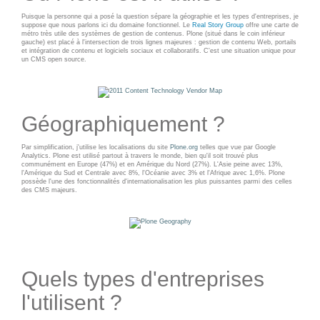
Applications métier
Prestations
Puisque la personne qui a posé la question sépare la géographie et les types d'entreprises, je
suppose que nous parlons ici du domaine fonctionnel. Le
Dév Django social
Real Story Group
offre une carte de
Pour Qui ?
métro très utile des systèmes de gestion de contenus. Plone (situé dans le coin inférieur
gauche) est placé à l'intersection de trois lignes majeures : gestion de contenu Web, portails
Intranet métier
Workshop Cloud
et intégration de contenu et logiciels sociaux et collaboratifs. C'est une situation unique pour
un CMS open source.
TMA Plone
Virtualisation
Dév Django SI
Support et Assistance
Nouveau site Web
Migration
Géographiquement ?
Externalisation Cloud
Formation
Par simplification, j'utilise les localisations du site
Plone.org
telles que vue par Google
Intranet collectivité
Analytics. Plone est utilisé partout à travers le monde, bien qu'il soit trouvé plus
communément en Europe (47%) et en Amérique du Nord (27%). L'Asie peine avec 13%,
l'Amérique du Sud et Centrale avec 8%, l'Océanie avec 3% et l'Afrique avec 1,6%. Plone
Refonte Web
possède l'une des fonctionnalités d'internationalisation les plus puissantes parmi des celles
CLOUD
des CMS majeurs.
Serveur de messagerie
TMA Intranet
VOTRE CLOUD PRIVÉ
INFOGÉRÉ
SSO applicatifs métier
L’OFFRE CLOUD INFOGÉRÉ
Quels types d'entreprises
CONTACT
TARIFS D'HÉBERGEMENT
l'utilisent ?
NOUS TROUVER