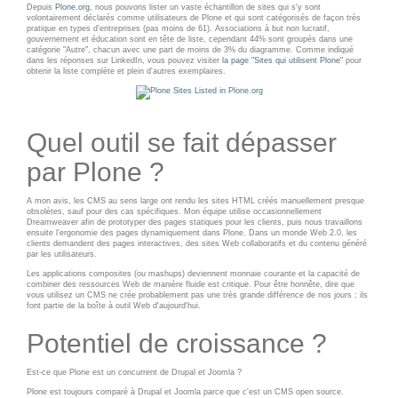
INFRASTRUCTURE
Depuis
Plone.org
, nous pouvons lister un vaste échantillon de sites qui s'y sont
RECRUTEMENT
volontairement déclarés comme utilisateurs de Plone et qui sont catégorisés de façon très
D'HÉBERGEMENT
pratique en types d'entreprises (pas moins de 61). Associations à but non lucratif,
gouvernement et éducation sont en tête de liste, cependant 44% sont groupés dans une
catégorie "Autre", chacun avec une part de moins de 3% du diagramme. Comme indiqué
Notre infrastructure DevOps
dans les réponses sur LinkedIn, vous pouvez visiter
la page "Sites qui utilisent Plone"
pour
ACTU
obtenir la liste complète et plein d'autres exemplaires.
Services d’hébergement
ACTU CLOUD
Politique de sauvegarde
Quel outil se fait dépasser
ACTU TRANSFORMATION
DIGITALE
par Plone ?
SLA ET GARANTIES DE
SERVICES
ACTU PILOT SYSTEMS
A mon avis, les CMS au sens large ont rendu les sites HTML créés manuellement presque
obsolètes, sauf pour des cas spécifiques. Mon équipe utilise occasionnellement
Dreamweaver afin de prototyper des pages statiques pour les clients, puis nous travaillons
ACTU COMMUNAUTÉ
SOLUTIONS
ensuite l'ergonomie des pages dynamiquement dans Plone. Dans un monde Web 2.0, les
clients demandent des pages interactives, des sites Web collaboratifs et du contenu généré
par les utilisateurs.
WEB
Les applications composites (ou mashups) deviennent monnaie courante et la capacité de
EVÉNEMENTS
combiner des ressources Web de manière fluide est critique. Pour être honnête, dire que
vous utilisez un CMS ne crée probablement pas une très grande différence de nos jours ; ils
INTRANET
font partie de la boîte à outil Web d'aujourd'hui.
Potentiel de croissance ?
Réseaux Sociaux d'Entreprise
- RSE
Est-ce que Plone est un concurrent de Drupal et Joomla ?
Solutions Collaboratives
Plone est toujours comparé à Drupal et Joomla parce que c'est un CMS open source.