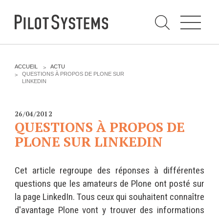
N
a
v
i
g
a
t
i
C
o
h
n
e
DÉV WEB
TECHNOLOGIES
r
V
ACCUEIL
ACTU
c
O
QUESTIONS À PROPOS DE PLONE SUR
h
U
LINKEDIN
e
PRESTATIONS
PYTHON
S
r
p
Ê
a
T
Audit
Le langage Python
r
E
26/04/2012
S
Expression de besoins
Le framework Django
QUESTIONS À PROPOS DE
I
C
Développement
Le serveur d'applications
PLONE SUR LINKEDIN
I
d'applications
Zope
:
Optimisations et tunning
Cet article regroupe des réponses à différentes
Support et Assistance
GESTION DE CONTENU
questions que les amateurs de Plone ont posté sur
Formations
Plone
la page LinkedIn. Tous ceux qui souhaitent connaître
Gestion de contenu
d'avantage Plone vont y trouver des informations
Zinnia
Mobilité