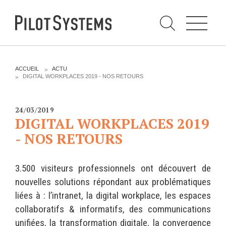
N
a
v
i
g
a
t
i
C
o
h
n
e
DÉV WEB
TECHNOLOGIES
r
V
ACCUEIL
ACTU
c
O
DIGITAL WORKPLACES 2019 - NOS RETOURS
h
U
e
PRESTATIONS
PYTHON
S
r
p
Ê
a
T
Audit
Le langage Python
24/03/2019
r
E
DIGITAL WORKPLACES 2019
S
Expression de besoins
Le framework Django
I
- NOS RETOURS
C
Développement
Le serveur d'applications
I
d'applications
Zope
:
Optimisations et tunning
3.500 visiteurs professionnels ont découvert de
Support et Assistance
nouvelles solutions répondant aux problématiques
GESTION DE CONTENU
Formations
liées à : l’intranet, la digital workplace, les espaces
Plone
collaboratifs & informatifs, des communications
Gestion de contenu
Zinnia
unifiées, la transformation digitale, la convergence
Mobilité