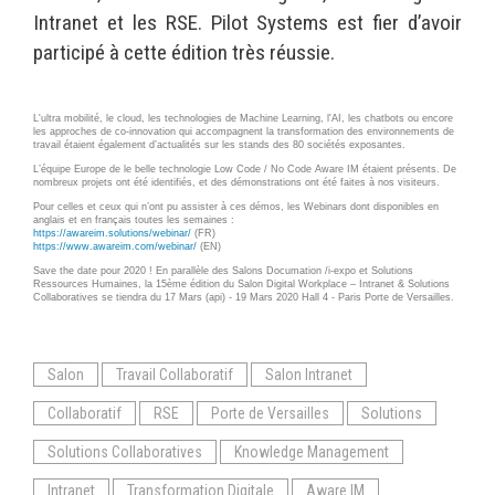
Wordpress
Intranet et les RSE. Pilot Systems est fier d’avoir
Webdesign - UX
participé à cette édition très réussie.
CLOUD
DÉMARCHE DEVOPS
L'ultra mobilité, le cloud, les technologies de Machine Learning, l'AI, les chatbots ou encore
Chef
les approches de co-innovation qui accompagnent la transformation des environnements de
MÉTHODOLOGIE AGILE
travail étaient également d’actualités sur les stands des 80 sociétés exposantes.
CloudStack
L’équipe Europe de le belle technologie Low Code / No Code Aware IM étaient présents. De
nombreux projets ont été identifiés, et des démonstrations ont été faites à nos visiteurs.
Docker
TRANSFO DIGITALE
Pour celles et ceux qui n’ont pu assister à ces démos, les Webinars dont disponibles en
OpenStack
anglais et en français toutes les semaines :
https://awareim.solutions/webinar/
(FR)
https://www.awareim.com/webinar/
(EN)
CONCEPTS
Puppet
Save the date pour 2020 ! En parallèle des Salons Documation /i-expo et Solutions
Ressources Humaines, la 15ème édition du Salon Digital Workplace – Intranet & Solutions
Xen Project
Prestations
Collaboratives se tiendra du 17 Mars (api) - 19 Mars 2020 Hall 4 - Paris Porte de Versailles.
Cas d'usages
RÉFÉRENCES
Salon
Travail Collaboratif
Salon Intranet
CLOUD BROKER
Collaboratif
RSE
Porte de Versailles
Solutions
Application collaborative
eSanté
Business model
Solutions Collaboratives
Knowledge Management
Dév Django eCommerce
Cloud broker
Intranet
Transformation Digitale
Aware IM