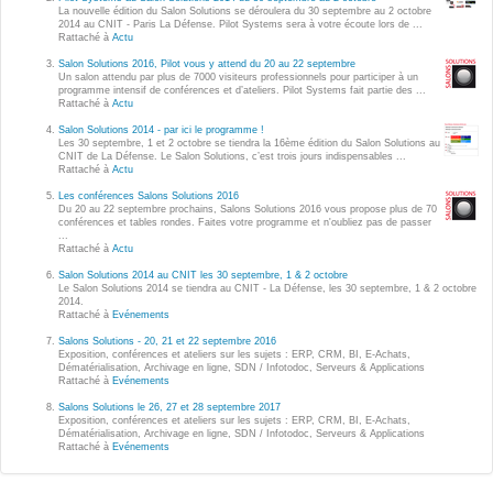
Wordpress
La nouvelle édition du Salon Solutions se déroulera du 30 septembre au 2 octobre
2014 au CNIT - Paris La Défense. Pilot Systems sera à votre écoute lors de ...
Webdesign - UX
Rattaché à
Actu
Salon Solutions 2016, Pilot vous y attend du 20 au 22 septembre
Un salon attendu par plus de 7000 visiteurs professionnels pour participer à un
CLOUD
programme intensif de conférences et d’ateliers. Pilot Systems fait partie des ...
DÉMARCHE DEVOPS
Rattaché à
Actu
Chef
Salon Solutions 2014 - par ici le programme !
MÉTHODOLOGIE AGILE
Les 30 septembre, 1 et 2 octobre se tiendra la 16ème édition du Salon Solutions au
CloudStack
CNIT de La Défense. Le Salon Solutions, c’est trois jours indispensables ...
Rattaché à
Actu
Docker
Les conférences Salons Solutions 2016
TRANSFO DIGITALE
Du 20 au 22 septembre prochains, Salons Solutions 2016 vous propose plus de 70
OpenStack
conférences et tables rondes. Faites votre programme et n'oubliez pas de passer
...
CONCEPTS
Rattaché à
Actu
Puppet
Salon Solutions 2014 au CNIT les 30 septembre, 1 & 2 octobre
Xen Project
Le Salon Solutions 2014 se tiendra au CNIT - La Défense, les 30 septembre, 1 & 2 octobre
Prestations
2014.
Rattaché à
Evénements
Cas d'usages
Salons Solutions - 20, 21 et 22 septembre 2016
Exposition, conférences et ateliers sur les sujets : ERP, CRM, BI, E-Achats,
Dématérialisation, Archivage en ligne, SDN / Infotodoc, Serveurs & Applications
RÉFÉRENCES
Rattaché à
Evénements
CLOUD BROKER
Salons Solutions le 26, 27 et 28 septembre 2017
Application collaborative
Exposition, conférences et ateliers sur les sujets : ERP, CRM, BI, E-Achats,
eSanté
Dématérialisation, Archivage en ligne, SDN / Infotodoc, Serveurs & Applications
Business model
Rattaché à
Evénements
Dév Django eCommerce
Cloud broker