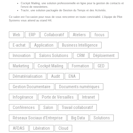
INFRASTRUCTURE
Cockpit Mailing, une solution professionnelle en ligne pour la gestion de contacts et
RECRUTEMENT
D'HÉBERGEMENT
l'envoi de newsletters.
Trackr, une solution packagée de Gestion du Temps et des Activités.
Ce salon est l'occasion pour nous de vous rencontrer en toute convivialité. L'équipe de Pilot
Notre infrastructure DevOps
Systems vous attend au stand H4.
ACTU
Services d’hébergement
Web
ERP
Collaboratif
Ateliers
ACTU CLOUD
focus
Politique de sauvegarde
E-achat
Application
Business Intelligence
ACTU TRANSFORMATION
DIGITALE
SLA ET GARANTIES DE
Innovation
Salons Solutions
CRM
Déploiement
SERVICES
ACTU PILOT SYSTEMS
Marketing
Cockpit Mailing
Formation
GED
Dématérialisation
Audit
ENA
ACTU COMMUNAUTÉ
SOLUTIONS
Gestion Documentaire
Documents numériques
WEB
EVÉNEMENTS
Infogérance
Porte de Versailles
Intranet
INTRANET
Conférences
Salon
Travail collaboratif
Réseaux Sociaux d'Entreprise
Réseaux Sociaux d'Entreprise
Big Data
Solutions
- RSE
Solutions Collaboratives
AFDAS
Libération
Cloud