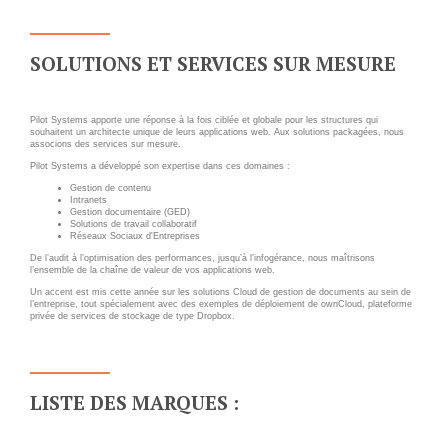
Applications métier
Prestations
Dév Django social
Pour Qui ?
SOLUTIONS ET SERVICES SUR MESURE
Intranet métier
Workshop Cloud
TMA Plone
Virtualisation
Pilot Systems apporte une réponse à la fois ciblée et globale pour les structures qui
Dév Django SI
Support et Assistance
souhaitent un architecte unique de leurs applications web. Aux solutions packagées, nous
associons des services sur mesure.
Nouveau site Web
Migration
Pilot Systems a développé son expertise dans ces domaines :
Externalisation Cloud
Formation
Gestion de contenu
Intranets
Gestion documentaire (GED)
Intranet collectivité
Solutions de travail collaboratif
Réseaux Sociaux d'Entreprises
Refonte Web
De l’audit à l’optimisation des performances, jusqu’à l’infogérance, nous maîtrisons
CLOUD
l’ensemble de la chaîne de valeur de vos applications web.
Serveur de messagerie
Un accent est mis cette année sur les solutions Cloud de gestion de documents au sein de
l’entreprise, tout spécialement avec des exemples de déploiement de ownCloud, plateforme
TMA Intranet
VOTRE CLOUD PRIVÉ
privée de services de stockage de type Dropbox.
INFOGÉRÉ
SSO applicatifs métier
L’OFFRE CLOUD INFOGÉRÉ
CONTACT
LISTE DES MARQUES :
TARIFS D'HÉBERGEMENT
NOUS TROUVER