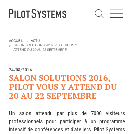
N
a
v
i
g
a
t
i
C
o
h
n
e
DÉV WEB
TECHNOLOGIES
r
V
ACCUEIL
ACTU
c
O
SALON SOLUTIONS 2016, PILOT VOUS Y
h
U
ATTEND DU 20 AU 22 SEPTEMBRE
e
PRESTATIONS
PYTHON
S
r
p
Ê
a
T
Audit
Le langage Python
r
E
24/08/2016
S
Expression de besoins
Le framework Django
SALON SOLUTIONS 2016,
I
C
Développement
Le serveur d'applications
PILOT VOUS Y ATTEND DU
I
d'applications
Zope
20 AU 22 SEPTEMBRE
:
Optimisations et tunning
Support et Assistance
GESTION DE CONTENU
Un salon attendu par plus de 7000 visiteurs
Formations
Plone
professionnels pour participer à un programme
Gestion de contenu
Zinnia
intensif de conférences et d’ateliers. Pilot Systems
Mobilité