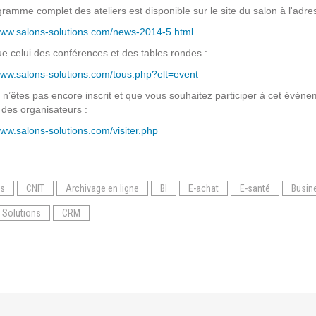
ramme complet des ateliers est disponible sur le site du salon à l'adre
Solutions Collaboratives
/www.salons-solutions.com/news-2014-5.html
ue celui des conférences et des tables rondes :
EMAILING
www.salons-solutions.com/tous.php?elt=event
 n’êtes pas encore inscrit et que vous souhaitez participer à cet évé
GESTION DES TEMPS
des organisateurs :
www.salons-solutions.com/visiter.php
TECHNOLOGIES
L'expertise technologique de Pilot Systems en
ns
CNIT
Archivage en ligne
BI
E-achat
E-santé
Busine
fonction du contexte de votre projet
 Solutions
CRM
PYTHON
Le langage Python
Le framework Django
Le serveur d'applications Zope