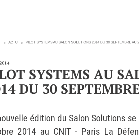
CLOUD
L
ACTU
PILOT SYSTEMS AU SALON SOLUTIONS 2014 DU 30 SEPTEMBRE AU
Des solutions Cloud alliant sécurité, évolution et
/2014
pérennité
ILOT SYSTEMS AU SA
014 DU 30 SEPTEMBR
VOTRE CLOUD PRIVÉ INFOGÉRÉ
L’OFFRE CLOUD INFOGÉRÉ
nouvelle édition du Salon Solutions s
TARIFS D'HÉBERGEMENT
obre 2014 au CNIT - Paris La Défens
INFRASTRUCTURE D'HÉBERGEMENT