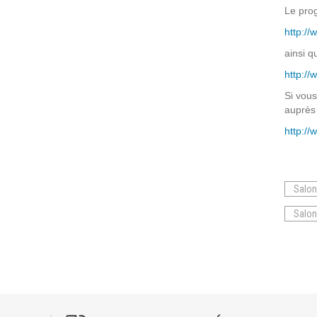
Prestations
Le prog
Cas d'usages
http:/
ainsi q
http://
CLOUD BROKER
Si vous
Business model
auprès 
Cloud broker
http://
Prestations
Pour Qui ?
Salo
Workshop Cloud
Salon
Virtualisation
Support et Assistance
Migration
Formation