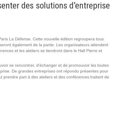
Intranet collectivité
enter des solutions d'entreprise
Refonte Web
Serveur de messagerie
TMA Intranet
SSO applicatifs métier
aris La Défense. Cette nouvelle édition regroupera tous
 seront également de la partie. Les organisateurs attendent
CONTACT
nces et les ateliers se tiendront dans le Hall Pierre et
voir se rencontrer, d'échanger et de promouvoir les toutes
Une question ? Nous vous répondrons dans les plus
eprise. De grandes entreprises ont répondu présentes pour
brefs délais.
 prendre part à des ateliers et des conférences traitant de
NOUS TROUVER
RECRUTEMENT
ACTU