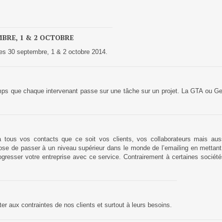
GESTION DE CONTENU
MBRE, 1 & 2 OCTOBRE
Plone
les 30 septembre, 1 & 2 octobre 2014.
Zinnia
Wordpress
 temps que chaque intervenant passe sur une tâche sur un projet. La GTA ou Ge
CLOUD
Chef
à tous vos contacts que ce soit vos clients, vos collaborateurs mais auss
CloudStack
ose de passer à un niveau supérieur dans le monde de l’emailing en mettant à
 progresser votre entreprise avec ce service. Contrairement à certaines soc
Docker
OpenStack
Puppet
ter aux contraintes de nos clients et surtout à leurs besoins.
Xen Project