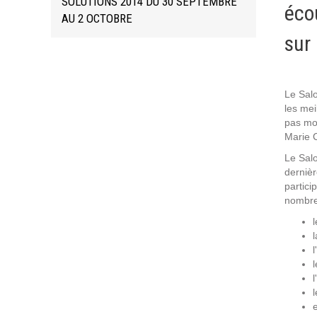
SOLUTIONS 2014 DU 30 SEPTEMBRE
éco
Formations
AU 2 OCTOBRE
Gestion de contenu
sur
Mobilité
Webdesign - UX
Le Salo
les mei
DÉMARCHE DEVOPS
pas moi
Marie 
Le Salo
MÉTHODOLOGIE AGILE
derniè
partici
nombre
TRANSFO DIGITALE
l
Des méthodes et des outils pour réussir votre
l
transformation digitale
l
CONCEPTS
e