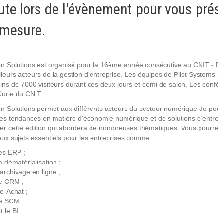
ute lors de l'évènement pour vous prés
Notre infrastructure DevOps
Services d’hébergement
 mesure.
Politique de sauvegarde
n Solutions est organisé pour la 16ème année consécutive au CNIT - P
SLA ET GARANTIES DE SERVICES
lleurs acteurs de la gestion d'entreprise. Les équipes de Pilot Systems
ns de 7000 visiteurs durant ces deux jours et demi de salon. Les confére
Curie du CNIT.
SOLUTIONS
n Solutions permet aux différents acteurs du secteur numérique de pou
res tendances en matière d'économie numérique et de solutions d’entr
Découvrez nos solutions pour le web, la collaboration
per cette édition qui abordera de nombreuses thématiques. Vous pourrez
ux sujets essentiels pour les entreprises comme
ou les applicatifs spécifiques
les ERP ;
a dématérialisation ;
WEB
'archivage en ligne ;
le CRM ;
INTRANET
'e-Achat ;
le SCM
t le BI.
Réseaux Sociaux d'Entreprise - RSE