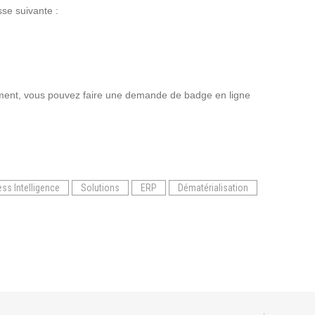
sse suivante :
Suivez ici les focus de Pilot Systems sur les
actualités du monde numérique.
ACTU CLOUD
nement, vous pouvez faire une demande de badge en ligne
ACTU TRANSFORMATION DIGITALE
ACTU PILOT SYSTEMS
ACTU COMMUNAUTÉ
ss Intelligence
Solutions
ERP
Dématérialisation
EVÉNEMENTS