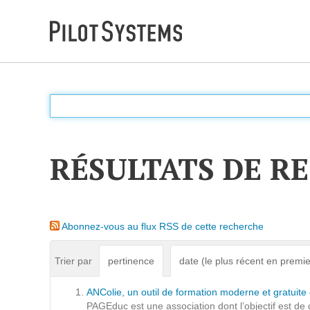
DÉV WEB
Accompagnement personnalisé pour choisir &
déployer des solutions web adaptées à vos projets
RÉSULTATS DE R
PRESTATIONS
Audit
Abonnez-vous au flux RSS de cette recherche
Expression de besoins
Développement d'applications
Trier par
pertinence
date (le plus récent en premie
Optimisations et tunning
ANColie, un outil de formation moderne et gratuite 
Support et Assistance
PAGEduc est une association dont l’objectif est de