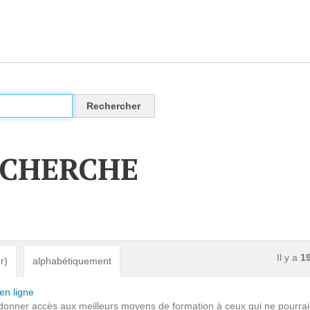
CLOUD
Des solutions Cloud alliant sécurité, évolution et
pérennité
ECHERCHE
VOTRE CLOUD PRIVÉ INFOGÉRÉ
L’OFFRE CLOUD INFOGÉRÉ
TARIFS D'HÉBERGEMENT
Il y a
1
r)
alphabétiquement
INFRASTRUCTURE D'HÉBERGEMENT
en ligne
 donner accès aux meilleurs moyens de formation à ceux qui ne pourraien