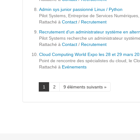
Prestations
Admin sys junior passionné Linux / Python
Cas d'usages
Pilot Systems, Entreprise de Services Numériques, 
Rattaché à
Contact
/
Recrutement
Recrutement d'un administrateur système en alte
CLOUD BROKER
Pilot Systems recherche un administrateur système 
Rattaché à
Contact
/
Recrutement
Business model
Cloud Computing World Expo les 28 et 29 mars 2
Cloud broker
Point de rencontre des spécialistes du cloud, le 
Rattaché à
Evénements
Prestations
Pour Qui ?
Workshop Cloud
1
2
9 éléments suivants »
Virtualisation
Support et Assistance
Migration
Formation