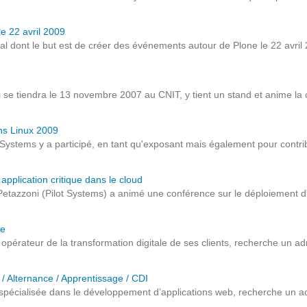
Notre infrastructure DevOps
e 22 avril 2009
Services d’hébergement
 dont le but est de créer des événements autour de Plone le 22 avril 20
Politique de sauvegarde
se tiendra le 13 novembre 2007 au CNIT, y tient un stand et anime la con
SLA ET GARANTIES DE SERVICES
ons Linux 2009
SOLUTIONS
ot Systems y a participé, en tant qu'exposant mais également pour cont
Découvrez nos solutions pour le web, la collaboration
pplication critique dans le cloud
tazzoni (Pilot Systems) a animé une conférence sur le déploiement d'ap
ou les applicatifs spécifiques
ce
WEB
opérateur de la transformation digitale de ses clients, recherche un ad
INTRANET
 / Alternance / Apprentissage / CDI
spécialisée dans le développement d’applications web, recherche un adm
Réseaux Sociaux d'Entreprise - RSE