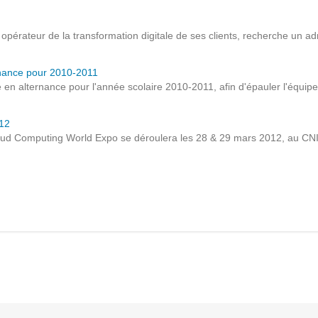
Solutions Collaboratives
opérateur de la transformation digitale de ses clients, recherche un ad
EMAILING
rnance pour 2010-2011
en alternance pour l'année scolaire 2010-2011, afin d'épauler l'équipe 
GESTION DES TEMPS
012
Cloud Computing World Expo se déroulera les 28 & 29 mars 2012, au CNI
TECHNOLOGIES
L'expertise technologique de Pilot Systems en
fonction du contexte de votre projet
PYTHON
Le langage Python
Le framework Django
Le serveur d'applications Zope