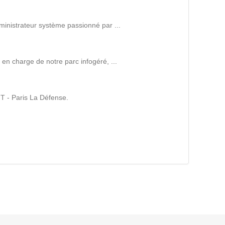
Suivez ici les focus de Pilot Systems sur les
actualités du monde numérique.
ministrateur système passionné par ...
ACTU CLOUD
en charge de notre parc infogéré, ...
ACTU TRANSFORMATION DIGITALE
T - Paris La Défense.
ACTU PILOT SYSTEMS
ACTU COMMUNAUTÉ
EVÉNEMENTS