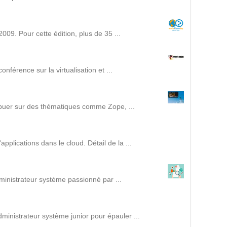
Intranet collectivité
Refonte Web
Serveur de messagerie
09. Pour cette édition, plus de 35 ...
TMA Intranet
SSO applicatifs métier
férence sur la virtualisation et ...
CONTACT
ribuer sur des thématiques comme Zope, ...
Une question ? Nous vous répondrons dans les plus
brefs délais.
plications dans le cloud. Détail de la ...
NOUS TROUVER
ministrateur système passionné par ...
RECRUTEMENT
ACTU
inistrateur système junior pour épauler ...