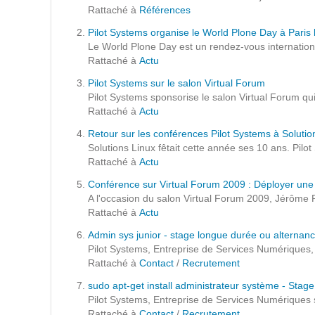
Formations
Rattaché à
Références
Gestion de contenu
Pilot Systems organise le World Plone Day à Paris l
Le World Plone Day est un rendez-vous international
Mobilité
Rattaché à
Actu
Webdesign - UX
Pilot Systems sur le salon Virtual Forum
Pilot Systems sponsorise le salon Virtual Forum qui 
Rattaché à
Actu
DÉMARCHE DEVOPS
Retour sur les conférences Pilot Systems à Soluti
Solutions Linux fêtait cette année ses 10 ans. Pil
MÉTHODOLOGIE AGILE
Rattaché à
Actu
Conférence sur Virtual Forum 2009 : Déployer une a
A l'occasion du salon Virtual Forum 2009, Jérôme Pe
TRANSFO DIGITALE
Rattaché à
Actu
Admin sys junior - stage longue durée ou alternan
Des méthodes et des outils pour réussir votre
Pilot Systems, Entreprise de Services Numériques, 
transformation digitale
Rattaché à
Contact
/
Recrutement
sudo apt-get install administrateur système - Stage
CONCEPTS
Pilot Systems, Entreprise de Services Numériques 
Rattaché à
Contact
/
Recrutement