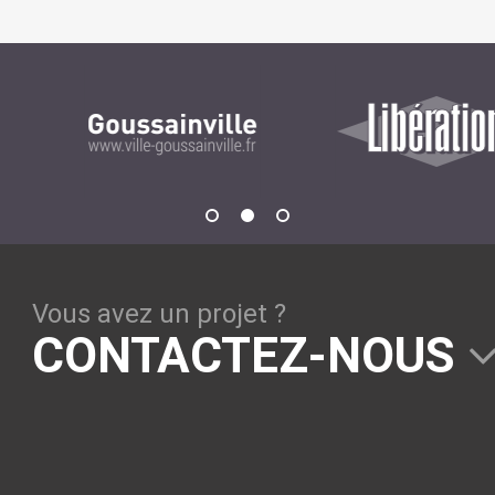
GESTION DE CONTENU
Plone
Zinnia
Wordpress
CLOUD
Chef
Vous avez un projet ?
CloudStack
CONTACTEZ-NOUS
Docker
OpenStack
Puppet
Xen Project