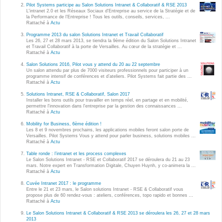
Wordpress
Pilot Systems participe au Salon Solutions Intranet & Collaboratif & RSE 2013
L'intranet 2.0 et les Réseaux Sociaux d'Entreprise au service de la Stratégie et de
Webdesign - UX
la Performance de l’Entreprise ! Tous les outils, conseils, services, ...
Rattaché à
Actu
Programme 2013 du salon Solutions Intranet et Travail Collaboratif
CLOUD
Les 26, 27 et 28 mars 2013, se tiendra la 9ème édition du Salon Solutions Intranet
DÉMARCHE DEVOPS
et Travail Collaboratif à la porte de Versailles. Au cœur de la stratégie et ...
Rattaché à
Actu
Chef
MÉTHODOLOGIE AGILE
Salon Solutions 2016, Pilot vous y attend du 20 au 22 septembre
CloudStack
Un salon attendu par plus de 7000 visiteurs professionnels pour participer à un
programme intensif de conférences et d’ateliers. Pilot Systems fait partie des ...
Rattaché à
Actu
Docker
TRANSFO DIGITALE
Solutions Intranet, RSE & Collaboratif, Salon 2017
OpenStack
Installer les bons outils pour travailler en temps réel, en partage et en mobilité,
permettre l'innovation dans l'entreprise par la gestion des connaissances ...
CONCEPTS
Rattaché à
Actu
Puppet
Mobility for Business, 6ème édition !
Xen Project
Les 8 et 9 novembres prochains, les applications mobiles feront salon porte de
Prestations
Versailles. Pilot Systems Vous y attend pour parler business, solutions mobiles ...
Rattaché à
Actu
Cas d'usages
Table ronde : l’intranet et les process complexes
Le Salon Solutions Intranet - RSE et Collaboratif 2017 se déroulera du 21 au 23
mars. Notre expert en Transformation Digitale, Chuyen Huynh, y co-animera la ...
RÉFÉRENCES
Rattaché à
Actu
CLOUD BROKER
Cuvée Intranet 2017 : le programme
Application collaborative
Entre le 21 et 23 mars, le Salon solutions Intranet - RSE & Collaboratif vous
eSanté
propose plus de 60 rendez-vous : ateliers, conférences, topo rapido et bonnes ...
Business model
Rattaché à
Actu
Dév Django eCommerce
Cloud broker
Le Salon Solutions Intranet & Collaboratif & RSE 2013 se déroulera les 26, 27 et 28 mars
2013