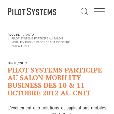
N
a
v
i
g
a
t
i
C
o
h
n
e
DÉV WEB
TECHNOLOGIES
r
V
ACCUEIL
ACTU
c
O
PILOT SYSTEMS PARTICIPE AU SALON
h
U
MOBILITY BUSINESS DES 10 & 11 OCTOBRE
e
PRESTATIONS
PYTHON
S
r
2012 AU CNIT
p
Ê
a
T
Audit
Le langage Python
r
E
S
Expression de besoins
Le framework Django
08/10/2012
I
PILOT SYSTEMS PARTICIPE
C
Développement
Le serveur d'applications
I
d'applications
AU SALON MOBILITY
Zope
:
Optimisations et tunning
BUSINESS DES 10 & 11
Support et Assistance
OCTOBRE 2012 AU CNIT
GESTION DE CONTENU
Formations
Plone
Gestion de contenu
L'événement des solutions et applications mobiles
Zinnia
Mobilité