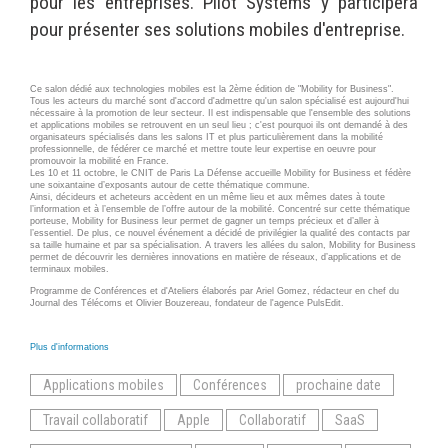
pour les entreprises. Pilot Systems y participera
Wordpress
Webdesign - UX
pour présenter ses solutions mobiles d'entreprise.
CLOUD
DÉMARCHE DEVOPS
Ce salon dédié aux technologies mobiles est la 2ème édition de "Mobility for Business".
Tous les acteurs du marché sont d'accord d'admettre qu'un salon spécialisé est aujourd'hui
Chef
nécessaire à la promotion de leur secteur. Il est indispensable que l'ensemble des solutions
et applications mobiles se retrouvent en un seul lieu ; c'est pourquoi ils ont demandé à des
MÉTHODOLOGIE AGILE
organisateurs spécialisés dans les salons IT et plus particulièrement dans la mobilité
CloudStack
professionnelle, de fédérer ce marché et mettre toute leur expertise en oeuvre pour
promouvoir la mobilité en France.
Docker
Les 10 et 11 octobre, le CNIT de Paris La Défense accueille Mobility for Business et fédère
TRANSFO DIGITALE
une soixantaine d’exposants autour de cette thématique commune.
Ainsi, décideurs et acheteurs accèdent en un même lieu et aux mêmes dates à toute
OpenStack
l’information et à l’ensemble de l’offre autour de la mobilité. Concentré sur cette thématique
porteuse, Mobility for Business leur permet de gagner un temps précieux et d’aller à
CONCEPTS
Puppet
l’essentiel. De plus, ce nouvel événement a décidé de privilégier la qualité des contacts par
sa taille humaine et par sa spécialisation. A travers les allées du salon, Mobility for Business
permet de découvrir les dernières innovations en matière de réseaux, d’applications et de
Xen Project
Prestations
terminaux mobiles.
Programme de Conférences et d'Ateliers élaborés par Ariel Gomez, rédacteur en chef du
Cas d'usages
Journal des Télécoms et Olivier Bouzereau, fondateur de l'agence PulsEdit.
RÉFÉRENCES
Plus d'informations
CLOUD BROKER
Application collaborative
Applications mobiles
Conférences
prochaine date
eSanté
Business model
Travail collaboratif
Apple
Collaboratif
SaaS
Dév Django eCommerce
Cloud broker